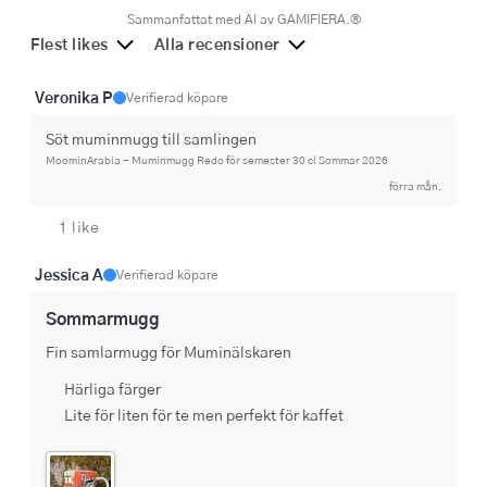
Sammanfattat med AI av GAMIFIERA.®
Flest likes
Alla recensioner
Veronika P
Verifierad köpare
Söt muminmugg till samlingen
MoominArabia - Muminmugg Redo för semester 30 cl Sommar 2026
förra mån.
1 like
Jessica A
Verifierad köpare
Sommarmugg
Fin samlarmugg för Muminälskaren
Härliga färger
Lite för liten för te men perfekt för kaffet