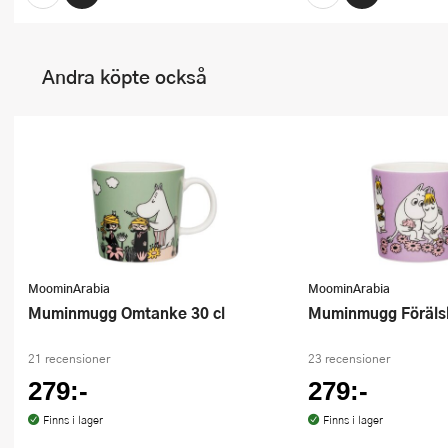
Andra köpte också
MoominArabia
MoominArabia
Muminmugg Omtanke 30 cl
Muminmugg Föräls
21 recensioner
23 recensioner
279:-
279:-
Finns i lager
Finns i lager