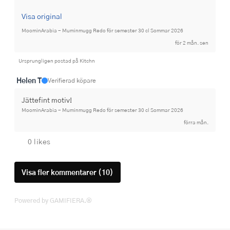
Visa original
MoominArabia - Muminmugg Redo för semester 30 cl Sommar 2026
för 2 mån. sen
Ursprungligen postad på Kitchn
Helen T
Verifierad köpare
Jättefint motiv!
MoominArabia - Muminmugg Redo för semester 30 cl Sommar 2026
förra mån.
0 likes
Visa fler kommentarer (10)
Powered by GAMIFIERA.®