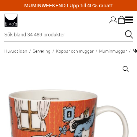
MUMINWEEKEND I Upp till 40% rabatt
Hopp till huvudinnehållet
Mu
Huvudsidan
Servering
Koppar och muggar
Muminmuggar