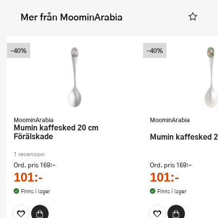
Mer från MoominArabia
-40%
-40%
MoominArabia
MoominArabia
Mumin kaffesked 20 cm
Förälskade
Mumin kaffesked
1 recension
Ord. pris
169:-
Ord. pris
169:-
101:-
101:-
Finns i lager
Finns i lager