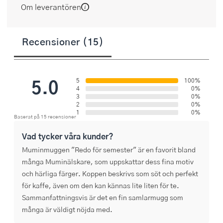
Om leverantören
Recensioner (15)
5.0
5
100%
4
0%
3
0%
2
0%
1
0%
Baserat på 15 recensioner
Vad tycker våra kunder?
Muminmuggen "Redo för semester" är en favorit bland
många Muminälskare, som uppskattar dess fina motiv
och härliga färger. Koppen beskrivs som söt och perfekt
för kaffe, även om den kan kännas lite liten för te.
Sammanfattningsvis är det en fin samlarmugg som
många är väldigt nöjda med.