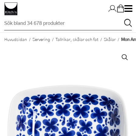
Hopp till huvudinnehållet
Mon Ami
Huvudsidan
Servering
Tallrikar, skålar och fat
Skålar