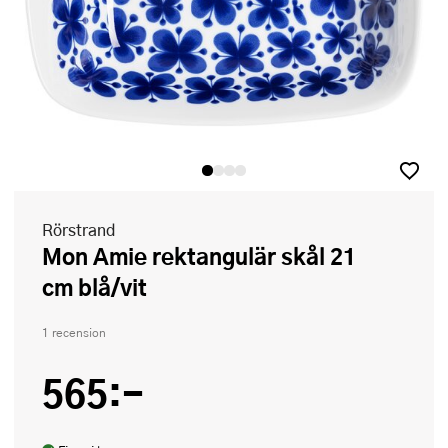
Rörstrand
Mon Amie rektangulär skål 21
cm blå/vit
1 recension
565:-