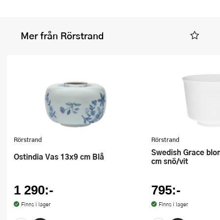
Mer från Rörstrand
Rörstrand
Rörstrand
Swedish Grace blomkruka 17x13
Ostindia Vas 13x9 cm Blå
cm snö/vit
1 290:-
795:-
Finns i lager
Finns i lager