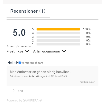
Recensioner (1)
5.0
5
100%
4
0%
3
0%
2
0%
1
0%
Baserat på 1 recension
Flest likes
Alla recensioner
Helle H
Verifierad köpare
Mon Amie-serien gör en aldrig besviken!
Rörstrand - Mon Amie rektangulär skål 21 cm blå/vit
för 6 mån. sen
0 likes
Powered by GAMIFIERA.®