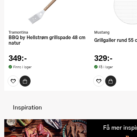
Tramontina
Mustang
BBQ by Hellstrøm grillspade 48 cm
Grillgaller rund 55
natur
349:-
329:-
Finns i lager
Få i lager
Inspiration
Få mer inspi
»