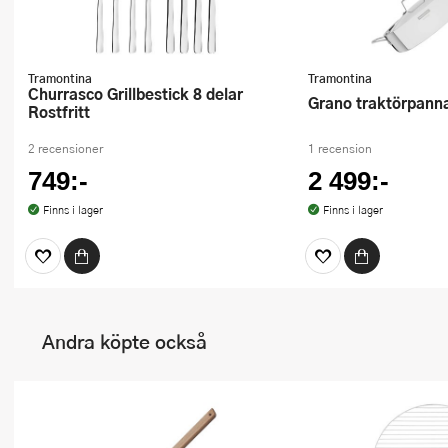
Tramontina
Tramontina
Churrasco Grillbestick 8 delar
Grano traktörpann
Rostfritt
2 recensioner
1 recension
749:-
2 499:-
Finns i lager
Finns i lager
Andra köpte också