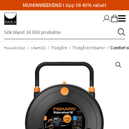
MUMINWEEKEND I Upp till 40% rabatt
Hopp till huvudinnehållet
Comfort s
Huvudsidan
Utemiljö
Trädgård
Trädgårdstillbehör