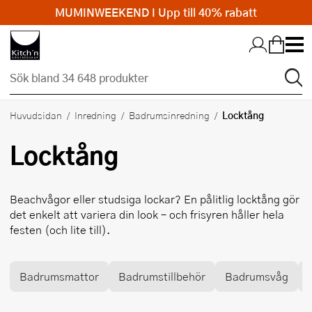
MUMINWEEKEND I Upp till 40% rabatt
Hopp till huvudinnehållet
Locktång
Huvudsidan
Inredning
Badrumsinredning
Locktång
Beachvågor eller studsiga lockar? En pålitlig locktång gör
det enkelt att variera din look – och frisyren håller hela
festen (och lite till).
Badrumsmattor
Badrumstillbehör
Badrumsvåg