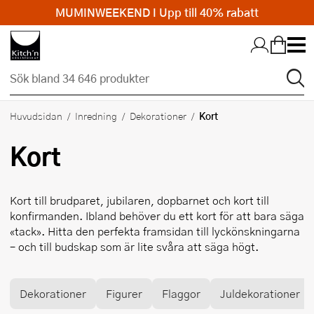
MUMINWEEKEND I Upp till 40% rabatt
Hopp till huvudinnehållet
Kort
Huvudsidan
Inredning
Dekorationer
Kort
Kort till brudparet, jubilaren, dopbarnet och kort till
konfirmanden. Ibland behöver du ett kort för att bara säga
«tack». Hitta den perfekta framsidan till lyckönskningarna
– och till budskap som är lite svåra att säga högt.
Dekorationer
Figurer
Flaggor
Juldekorationer