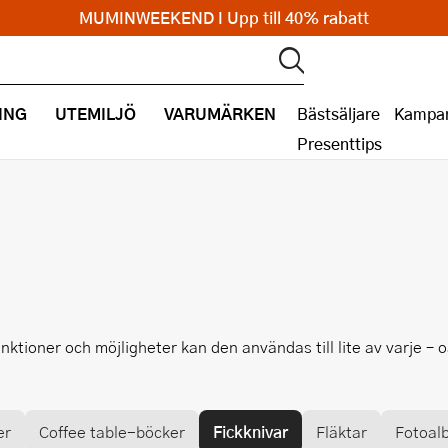
MUMINWEEKEND I Upp till 40% rabatt
ING
UTEMILJÖ
VARUMÄRKEN
Bästsäljare
Kampan
Presenttips
nktioner och möjligheter kan den användas till lite av varje – 
er
Coffee table-böcker
Fickknivar
Fläktar
Fotoal