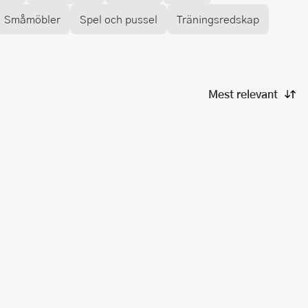
Småmöbler
Spel och pussel
Träningsredskap