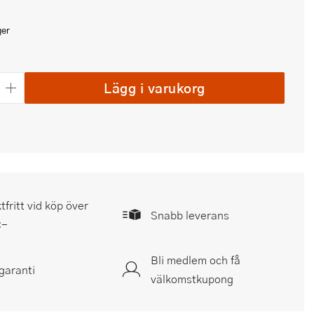
ger
Lägg i varukorg
tfritt vid köp över
Snabb leverans
:-
Bli medlem och få
garanti
välkomstkupong