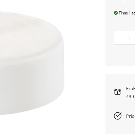
Finns i la
Frak
499
Pris