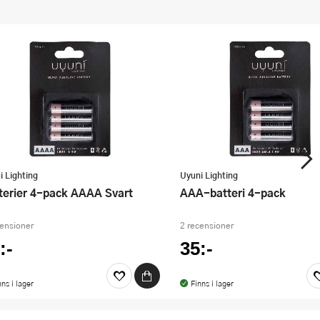
i Lighting
Uyuni Lighting
tterier 4-pack AAAA Svart
AAA-batteri 4-pack
censioner
2 recensioner
:-
35:-
nns i lager
Finns i lager