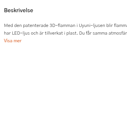
Beskrivelse
Tårtdekorationer
Smörgåsgrillar och bordsgrillar
Nötknäckare
Tygpåsar
Ätbara tårtdekorationer
Sous vide
Oljeflaska och dressingshaker
Med den patenterade 3D-flamman i Uyuni-ljusen blir flamma
har LED-ljus och är tillverkat i plast. Du får samma atmosfär
Övriga bakredskap
Stavmixer
Pastamaskiner
Visa mer
Stekplatta
Perkulator
Svamptork och frukttork
Pizzaskärare
Vakuumförpackare
Pizzaspadar
Vattenkokare
Pizzastenar och pizzastål
Vitvaror
Potatisstötar
Våffeljärn
Pour Over
Äggkokare
Rivjärn