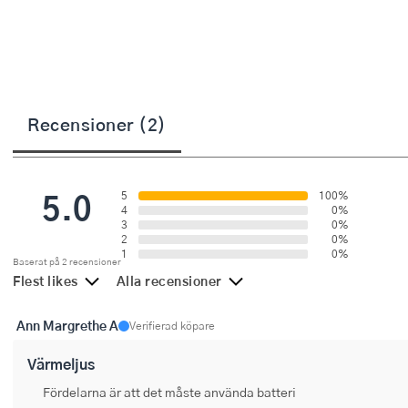
Övriga köksmaskiner
Salladsslungor
Saxar
Skalare
Recensioner (2)
Skärbrädor
Spiralizer
5.0
5
100%
4
0%
Stekpincetter
3
0%
2
0%
1
0%
Stekspadar
Baserat på 2 recensioner
Flest likes
Alla recensioner
Stektermometrar
Ann Margrethe A
Verifierad köpare
Te- och kaffetillbehör
Värmeljus
Timers
Fördelarna är att det måste använda batteri