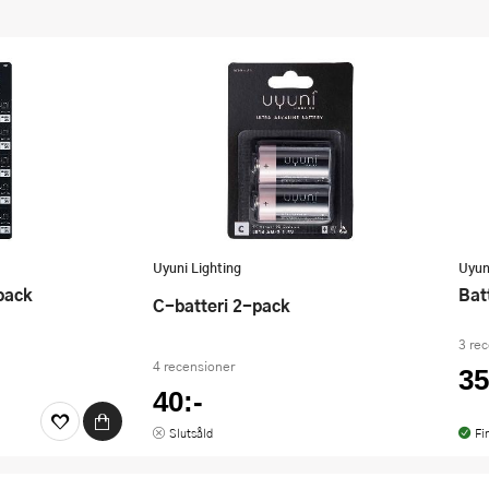
Uyuni Lighting
Uyun
pack
Ba
C-batteri 2-pack
3 re
4 recensioner
35
40:-
Slutsåld
Fi