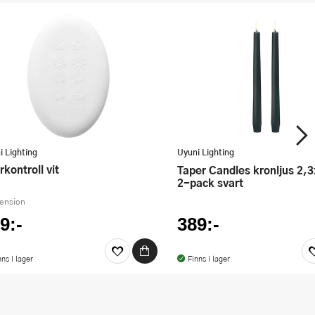
i Lighting
Uyuni Lighting
rrkontroll vit
Taper Candles kronljus 2,3x25 cm
2-pack svart
cension
9:-
389:-
nns i lager
Finns i lager