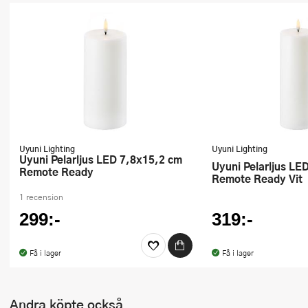
Uyuni Lighting
Uyuni Lighting
Uyuni Pelarljus LED 7,8x15,2 cm
Uyuni Pelarljus LED 7,8x20,3 cm
Remote Ready
Remote Ready Vit
1 recension
299:-
319:-
Få i lager
Få i lager
Andra köpte också