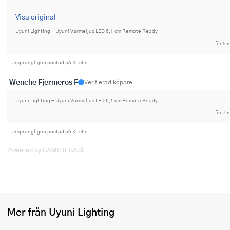
Ugnsformar
Visa original
Vispar
Uyuni Lighting - Uyuni Värmeljus LED 6,1 cm Remote Ready
för 5 
Vitlökspressar
Ursprungligen postad på Kitchn
Ångkokare och ånginsatser
Wenche Fjermeros F
Verifierad köpare
Äggdelare
Uyuni Lighting - Uyuni Värmeljus LED 6,1 cm Remote Ready
för 7 
Övriga köksredskap
Ursprungligen postad på Kitchn
Powered by GAMIFIERA.®
Mer från Uyuni Lighting