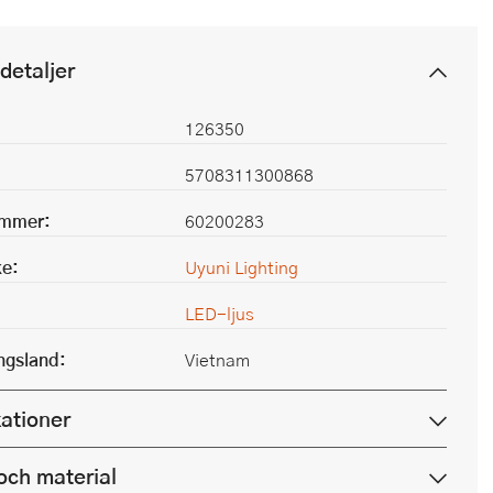
detaljer
126350
5708311300868
ummer:
60200283
e:
Uyuni Lighting
LED-ljus
ingsland:
Vietnam
kationer
och material