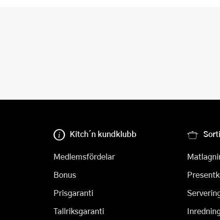
Kitch´n kundklubb
Sort
Medlemsfördelar
Matlagni
Bonus
Presentk
Prisgaranti
Serverin
Tallriksgaranti
Inrednin