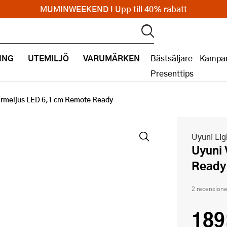
MUMINWEEKEND I Upp till 40% rabatt
ING
UTEMILJÖ
VARUMÄRKEN
Bästsäljare
Kampan
Presenttips
ärmeljus LED 6,1 cm Remote Ready
Uyuni Lig
Uyuni Värmeljus LED 6,1 cm Remote
Ready
2 recensione
189