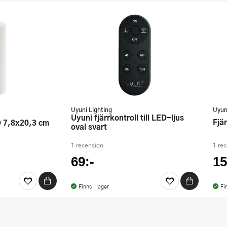
Uyuni Lighting
Uyun
Uyuni fjärrkontroll till LED-ljus
Fjä
oval svart
1 recension
1 re
69:-
15
Finns i lager
Fi