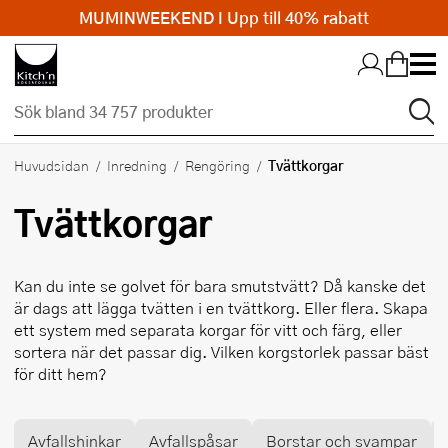
MUMINWEEKEND I Upp till 40% rabatt
Hopp till huvudinnehållet
Tvättkorgar
Huvudsidan
Inredning
Rengöring
Tvättkorgar
Kan du inte se golvet för bara smutstvätt? Då kanske det
är dags att lägga tvätten i en tvättkorg. Eller flera. Skapa
ett system med separata korgar för vitt och färg, eller
sortera när det passar dig. Vilken korgstorlek passar bäst
för ditt hem?
Avfallshinkar
Avfallspåsar
Borstar och svampar