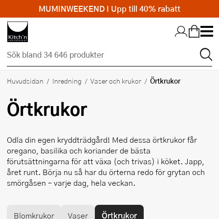
MUMINWEEKEND I Upp till 40% rabatt
Hopp till huvudinnehållet
Örtkrukor
Huvudsidan
Inredning
Vaser och krukor
Örtkrukor
Odla din egen kryddträdgård! Med dessa örtkrukor får
oregano, basilika och koriander de bästa
förutsättningarna för att växa (och trivas) i köket. Japp,
året runt. Börja nu så har du örterna redo för grytan och
smörgåsen – varje dag, hela veckan.
Blomkrukor
Vaser
Örtkrukor