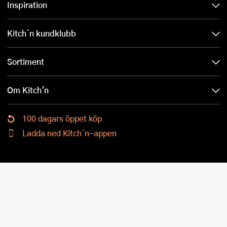
Inspiration
Kitch´n kundklubb
Sortiment
Om Kitch'n
100 dagars öppet köp
Ladda ned Kitch´n-appen