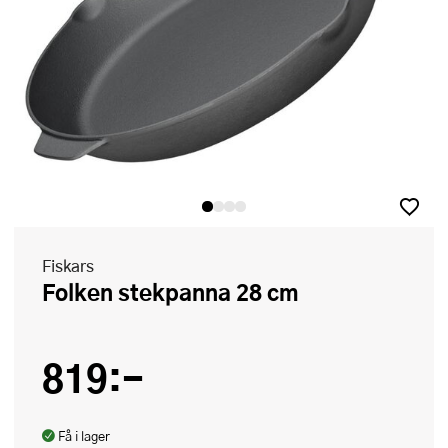
Fiskars
Folken stekpanna 28 cm
819:-
Få i lager