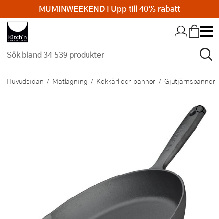
MUMINWEEKEND I Upp till 40% rabatt
Hopp till huvudinnehållet
Huvudsidan
Matlagning
Kokkärl och pannor
Gjutjärnspannor