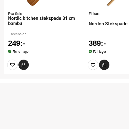
Eva Solo
Fiskars
Nordic kitchen stekspade 31 cm
bambu
Norden Stekspade
1 recension
249:-
389:-
Finns i lager
Få i lager