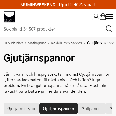
MUMINWEEKEND I Upp till 40% rabatt
Hopp till huvudinnehållet
Gjutjärnspannor
Huvudsidan
Matlagning
Kokkärl och pannor
Gjutjärnspannor
Jämn, varm och krispig stekyta – mums! Gjutjärnspannor
lyfter vardagsmaten till nästa nivå. Och biffen? Inga
problem. En bra gjutjärnspanna håller i åratal – och blir
faktiskt bara bättre ju mer du använder den.
Gjutjärnsgrytor
Gjutjärnspannor
Grillpannor
Gry