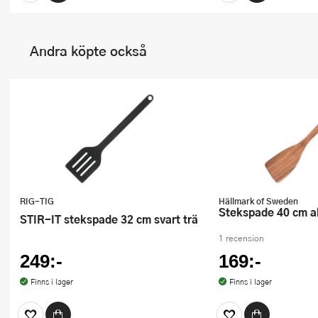
Andra köpte också
RIG-TIG
Hällmark of Sweden
Stekspade 40 cm a
STIR-IT stekspade 32 cm svart trä
1 recension
249:-
169:-
Finns i lager
Finns i lager