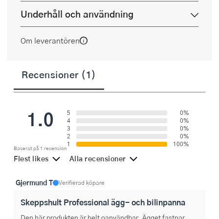
Underhåll och användning
Om leverantören
Recensioner (1)
1.0
5
0%
4
0%
3
0%
2
0%
1
100%
Baserat på 1 recension
Flest likes
Alla recensioner
Gjermund T
Verifierad köpare
Skeppshult Professional ägg- och bilinpanna
Den här produkten är helt oanvändbar. Ägget fastnar, 