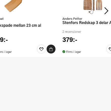
mat
Anders Petter
Stenfors Redskap 3 delar 
ekspade mellan 23 cm al
2 recensioner
9:-
379:-
nns i lager
Finns i lager