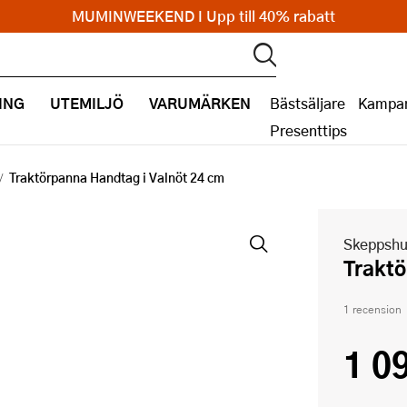
MUMINWEEKEND I Upp till 40% rabatt
ING
UTEMILJÖ
VARUMÄRKEN
Bästsäljare
Kampan
Presenttips
Traktörpanna Handtag i Valnöt 24 cm
Skeppshu
Trakt
1 recension
1 0