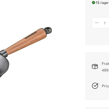
Få i lager
Frak
499
Pris