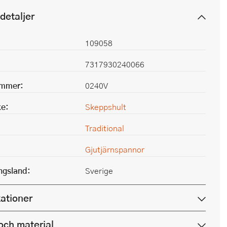
detaljer
109058
7317930240066
ummer:
0240V
e:
Skeppshult
Traditional
Gjutjärnspannor
ingsland:
Sverige
kationer
och material