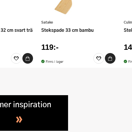
Satake
Culi
 32 cm svart trä
Stekspade 33 cm bambu
St
119:-
14
Finns i lager
Fi
mer inspiration
»