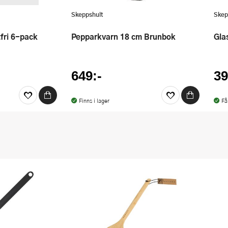
Skeppshult
Skep
tfri 6-pack
Pepparkvarn 18 cm Brunbok
Gl
649:-
39
Finns i lager
Få