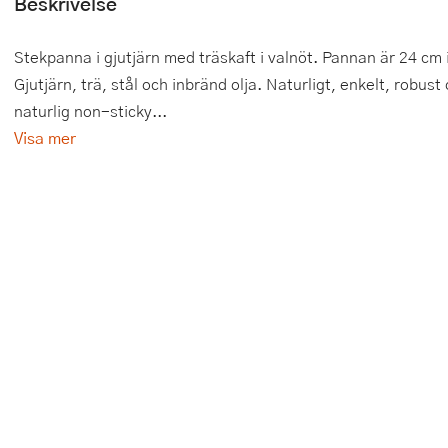
Beskrivelse
Tårtdekorationer
Smörgåsgrillar och bordsgrillar
Nötknäckare
Tygpåsar
Stekpanna i gjutjärn med träskaft i valnöt. Pannan är 24 cm 
Ätbara tårtdekorationer
Sous vide
Oljeflaska och dressingshaker
Gjutjärn, trä, stål och inbränd olja. Naturligt, enkelt, robus
naturlig non-sticky...
Övriga bakredskap
Stavmixer
Pastamaskiner
Visa mer
Stekplatta
Perkulator
Svamptork och frukttork
Pizzaskärare
Vakuumförpackare
Pizzaspadar
Vattenkokare
Pizzastenar och pizzastål
Vitvaror
Potatisstötar
Våffeljärn
Pour Over
Äggkokare
Rivjärn