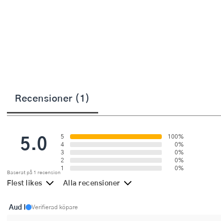
Övriga köksmaskiner
Salladsslungor
Saxar
Skalare
Skärbrädor
Recensioner (1)
Spiralizer
Stekpincetter
5.0
5
100%
Stekspadar
4
0%
3
0%
2
0%
Stektermometrar
1
0%
Baserat på 1 recension
Flest likes
Alla recensioner
Te- och kaffetillbehör
Aud I
Timers
Verifierad köpare