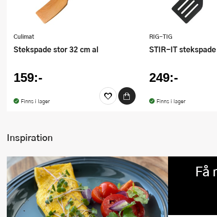
Culimat
RIG-TIG
Stekspade stor 32 cm al
STIR-IT stekspade
159:-
249:-
Finns i lager
Finns i lager
Inspiration
Få 