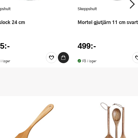
pshult
Skeppshult
aslock 24 cm
Mortel gjutjärn 11 cm svart
5:-
499:-
 i lager
Få i lager