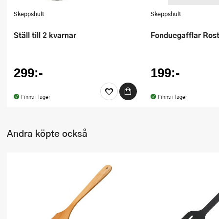
Skeppshult
Skeppshult
Ställ till 2 kvarnar
Fonduegafflar Ros
299:-
199:-
Finns i lager
Finns i lager
Andra köpte också