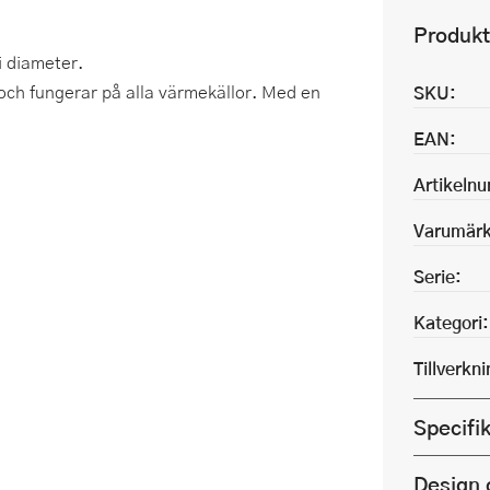
Produkt
i diameter.
t och fungerar på alla värmekällor. Med en
SKU:
EAN:
Artikeln
Varumärk
Serie:
Kategori:
Tillverkn
Specifi
Design 