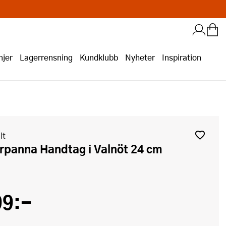
jer
Lagerrensning
Kundklubb
Nyheter
Inspiration
lt
örpanna Handtag i Valnöt 24 cm
99:-