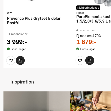
Klubberbjudande
WMF
Rösle
PureElements kastrullset 7 delar
Provence Plus Grytset 5 delar
1,5/2,0/3,6/5,9 L s
Rostfri
4 recensioner
11 recensioner
Ej medlem
4 799:-
3 999:-
1 679:-
Finns i lager
Finns i lager
Inspiration