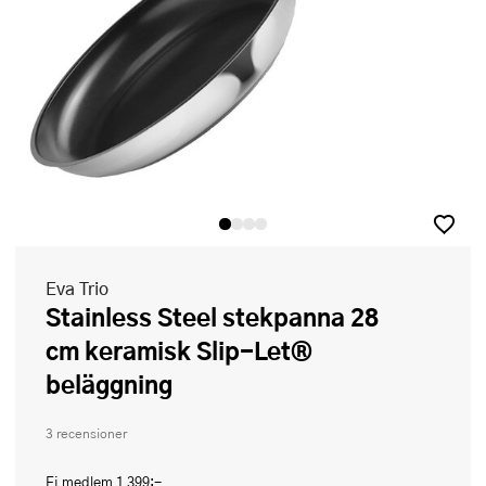
Eva Trio
Stainless Steel stekpanna 28
cm keramisk Slip-Let®
beläggning
3 recensioner
Ej medlem
1 399:-