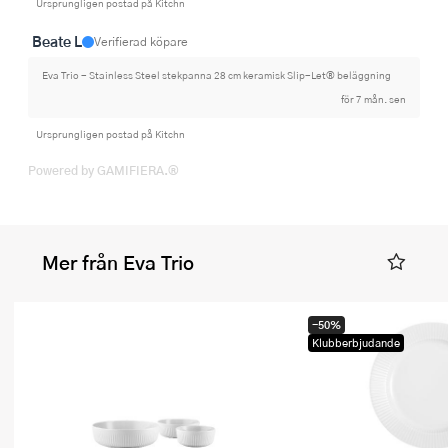
Ursprungligen postad på Kitchn
Beate L
Verifierad köpare
Eva Trio - Stainless Steel stekpanna 28 cm keramisk Slip-Let® beläggning
för 7 mån. sen
Ursprungligen postad på Kitchn
Powered by GAMIFIERA.®
Mer från Eva Trio
-50%
Klubberbjudande