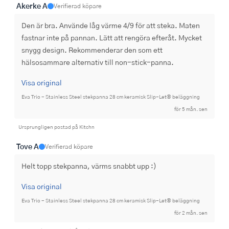
Akerke A
Verifierad köpare
Den är bra. Använde låg värme 4/9 för att steka. Maten 
fastnar inte på pannan. Lätt att rengöra efteråt. Mycket 
snygg design. Rekommenderar den som ett 
hälsosammare alternativ till non-stick-panna.
Visa original
Eva Trio - Stainless Steel stekpanna 28 cm keramisk Slip-Let® beläggning
för 5 mån. sen
Ursprungligen postad på Kitchn
Tove A
Verifierad köpare
Helt topp stekpanna, värms snabbt upp :)
Visa original
Eva Trio - Stainless Steel stekpanna 28 cm keramisk Slip-Let® beläggning
för 2 mån. sen