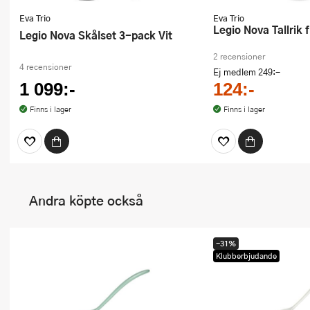
Eva Trio
Eva Trio
Legio Nova Tallrik 
Legio Nova Skålset 3-pack Vit
2 recensioner
4 recensioner
Ej medlem
249:-
1 099:-
124:-
Finns i lager
Finns i lager
Andra köpte också
-31%
Klubberbjudande