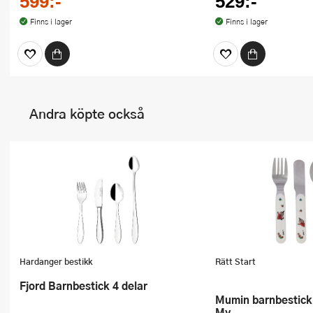
599:-
529:-
Finns i lager
Finns i lager
Andra köpte också
Hardanger bestikk
Rätt Start
Fjord Barnbestick 4 delar
Mumin barnbestick 3 delar Lilla
My