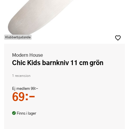
Klubberbjudande
Modern House
Chic Kids barnkniv 11 cm grön
1 recension
Ej medlem
99:-
69:-
Finns i lager