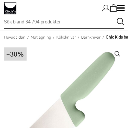
Hopp till huvudinnehållet
Chic Kids b
Huvudsidan
Matlagning
Köksknivar
Barnknivar
-30%