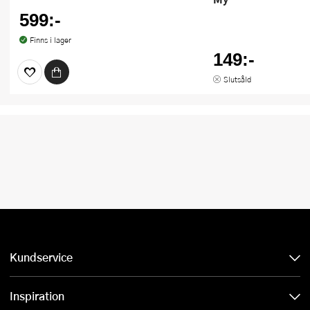
599:-
Finns i lager
149:-
Slutsåld
Kundservice
Inspiration