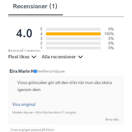
Recensioner (1)
4.0
5
0%
4
100%
3
0%
2
0%
1
0%
Baserat på 1 recension
Flest likes
Alla recensioner
Eira Marie H
Verifierad köpare
Vissa grönsaker gör att den slits när man ska skära
igenom dem
Visa original
Modern House - Chic Kids barnkniv 11 cm grön
förra mån.
Ursprungligen postad på Kitchn