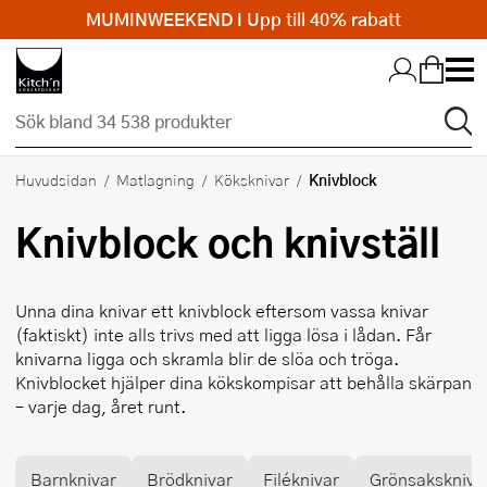
MUMINWEEKEND I Upp till 40% rabatt
Hopp till huvudinnehållet
Knivblock
Huvudsidan
Matlagning
Köksknivar
Knivblock och knivställ
Unna dina knivar ett knivblock eftersom vassa knivar
(faktiskt) inte alls trivs med att ligga lösa i lådan. Får
knivarna ligga och skramla blir de slöa och tröga.
Knivblocket hjälper dina kökskompisar att behålla skärpan
– varje dag, året runt.
Barnknivar
Brödknivar
Filéknivar
Grönsakskniv