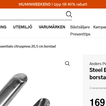
MUMINWEEKEND I Upp till 40% rabatt
ING
UTEMILJÖ
VARUMÄRKEN
Bästsäljare
Kampan
Presenttips
ssentials citruspress 20,5 cm borstad
Anders Pe
Steel Essentials citruspress 20,5 cm
borst
2 recensione
169