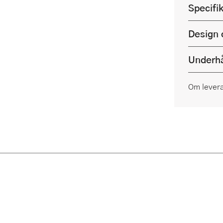
Specifi
Design 
Underhå
Om lever