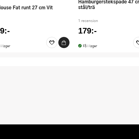
Hamburgerstekspade 47 cm
stål/trä
ulouse Fat runt 27 cm Vit
1 recension
9:-
179:-
 i lager
Få i lager