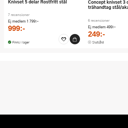
Knivset 5 delar Rostfritt stål
Concept knivset 3 delar
trähandtag stål/ak
7 recensioner
6 recensioner
Ej medlem
1 799:-
Ej medlem
499:-
999:-
249:-
Finns i lager
Slutsåld