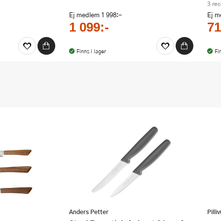
3 re
Ej medlem
1 998:-
Ej 
1 099:-
71
Finns i lager
Fi
Anders Petter
Pilli