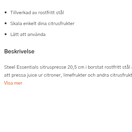
Tårtdekorationer
Smörgåsgrillar och bordsgrillar
Nötknäckare
Tygpåsar
Tillverkad av rostfritt stål
Ätbara tårtdekorationer
Sous vide
Oljeflaska och dressingshaker
Skala enkelt dina citrusfrukter
Lätt att använda
Övriga bakredskap
Stavmixer
Pastamaskiner
Stekplatta
Perkulator
Beskrivelse
Svamptork och frukttork
Pizzaskärare
Steel Essentials sitruspresse 20,5 cm i borstat rostfritt stål
att pressa juice ur citroner, limefrukter och andra citrusfru
Vakuumförpackare
Pizzaspadar
Visa mer
Vattenkokare
Pizzastenar och pizzastål
Vitvaror
Potatisstötar
Våffeljärn
Pour Over
Äggkokare
Rivjärn