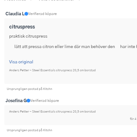
Ugnsformar
Claudia L
Verifierad köpare
Vispar
citruspress
Vitlökspressar
praktisk citruspress
Ångkokare och ånginsatser
lätt att pressa citron eller lime där man behöver den
har inte 
Äggdelare
Visa original
Anders Petter - Steel Essentials citruspress 20,5 cm borstad
Övriga köksredskap
Ursprungligen postad på Kitchn
Josefina G
Verifierad köpare
Anders Petter - Steel Essentials citruspress 20,5 cm borstad
för 4
Ursprungligen postad på Kitchn