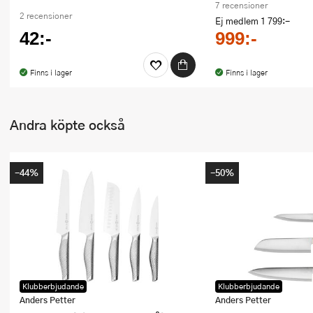
7 recensioner
2 recensioner
Ej medlem
1 799:-
42:-
999:-
Finns i lager
Finns i lager
Andra köpte också
-44%
-50%
Klubberbjudande
Klubberbjudande
Anders Petter
Anders Petter