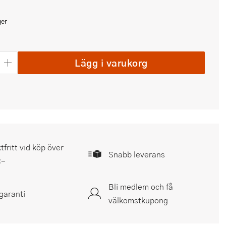
ger
Lägg i varukorg
tfritt vid köp över
Snabb leverans
:-
Bli medlem och få
garanti
välkomstkupong