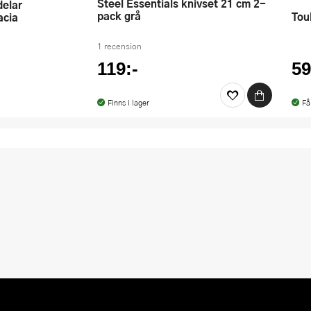
Steel Essentials knivset 21 cm 2-
pack grå
To
acia
1 recension
119:-
59
Finns i lager
Få