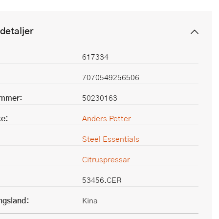
detaljer
617334
7070549256506
ummer:
50230163
e:
Anders Petter
Steel Essentials
Citruspressar
53456.CER
ingsland:
Kina