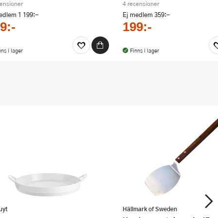
censioner
4 recensioner
medlem
1 199:-
Ej medlem
359:-
9:-
199:-
nns i lager
Finns i lager
vuyt
Hällmark of Sweden