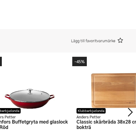
Lägg till favoritvarumärke
-45%
berbjudande
Klubberbjudande
rs Petter
Anders Petter
Classic skärbräda 38x28 cm
 Röd
bokträ