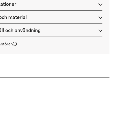
kationer
och material
ll och användning
antören