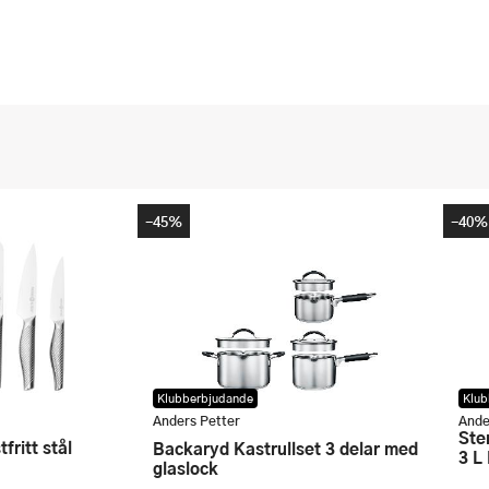
-45%
-40%
Klubberbjudande
Klub
Anders Petter
Ande
Stenfors Buffetgryta med glaslock
tfritt stål
Backaryd Kastrullset 3 delar med
3 L
glaslock