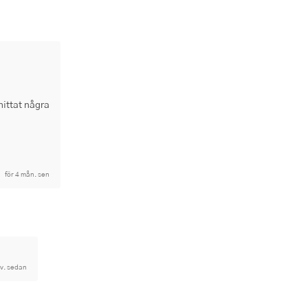
hittat några
för 4 mån. sen
 v. sedan