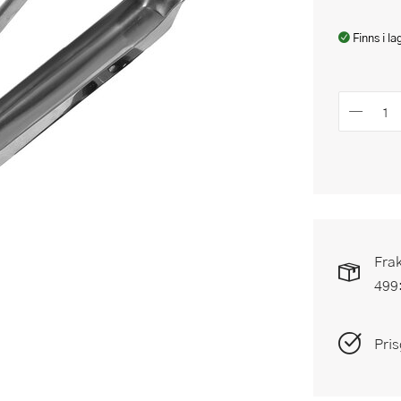
Finns i la
Frak
499
Pris