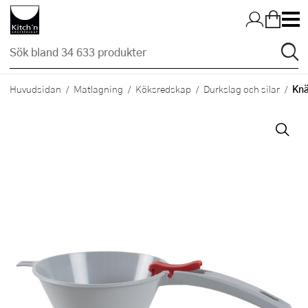
Hopp till huvudinnehållet
Knä
Huvudsidan
Matlagning
Köksredskap
Durkslag och silar