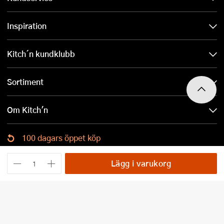
Inspiration
Kitch´n kundklubb
Sortiment
Om Kitch'n
100 dagars öppet köp
Ladda ned Kitch´n-appen
Lägg i varukorg