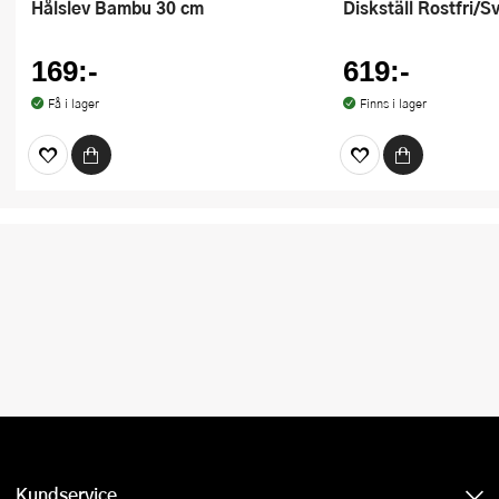
Hålslev Bambu 30 cm
Diskställ Rostfri/S
169:-
619:-
Få i lager
Finns i lager
Kundservice