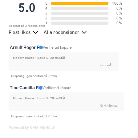
5.0
5
100%
4
0%
3
0%
2
0%
1
0%
Baserat på 2 recensioner
Flest likes
Alla recensioner
Arnulf Roger F
Verifierad köpare
Modern House - Basis Sil 20 cm Stål
förra mån.
Ursprungligen postad på Kitchn
Tine Camilla R
Verifierad köpare
Modern House - Basis Sil 20 cm Stål
för 4 mån. sen
Ursprungligen postad på Kitchn
Powered by GAMIFIERA.®