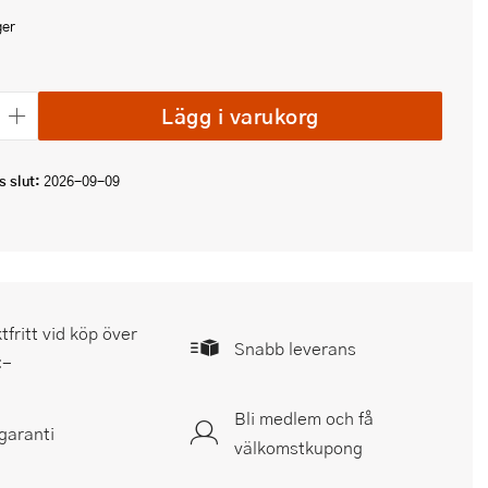
ger
Lägg i varukorg
 slut:
2026-09-09
tfritt vid köp över
Snabb leverans
:-
Bli medlem och få
garanti
välkomstkupong