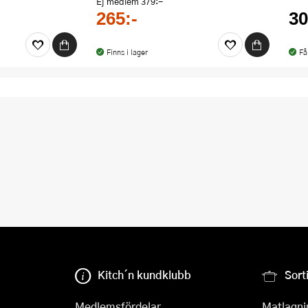
Ej medlem
379:-
265:-
30
Finns i lager
Få
Kitch´n kundklubb
Sort
Medlemsfördelar
Matlagni