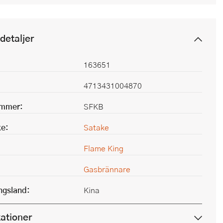
detaljer
163651
4713431004870
ummer:
SFKB
e:
Satake
Flame King
Gasbrännare
ingsland:
Kina
kationer