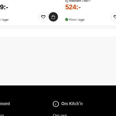
Ej medlem
749:-
9:-
524:-
 i lager
Finns i lager
iment
Om Kitch'n
ng
Om oss