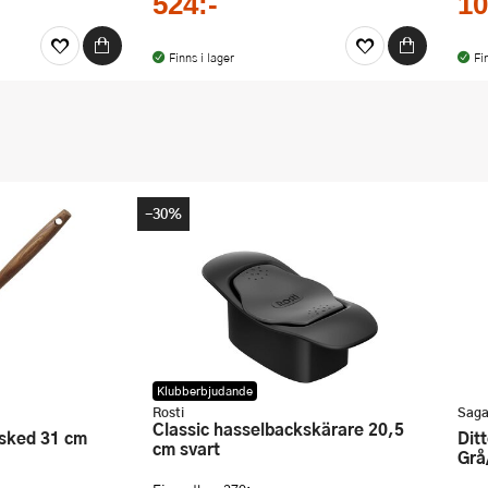
524:-
10
Finns i lager
Fi
-30%
Klubberbjudande
Rosti
Saga
Classic hasselbackskärare 20,5
Ditte Tacoställ 11,5 cm 2-pack
cm svart
Grå