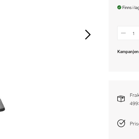
Finns i la
Kampanjens
Frak
499
Pris