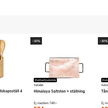
-30%
-30%
Klubberbjudande
Klub
Satake
Sata
Himalaya Saltsten + ställning
Tå
Ej medlem
749:-
Ej 