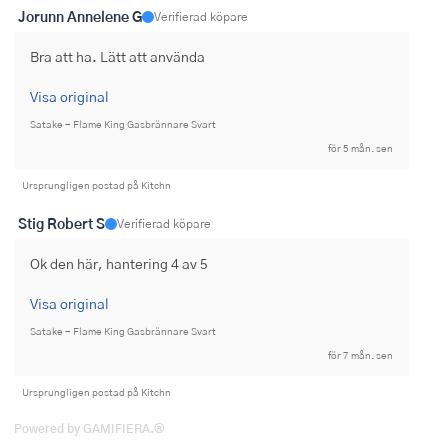
Jorunn Annelene G
Ugnsformar
Verifierad köpare
Bra att ha. Lätt att använda
Vispar
Visa original
Vitlökspressar
Satake - Flame King Gasbrännare Svart
Ångkokare och ånginsatser
för 5 mån. sen
Ursprungligen postad på Kitchn
Äggdelare
Stig Robert S
Verifierad köpare
Övriga köksredskap
Ok den här, hantering 4 av 5
Visa original
Satake - Flame King Gasbrännare Svart
för 7 mån. sen
Ursprungligen postad på Kitchn
Powered by GAMIFIERA.®