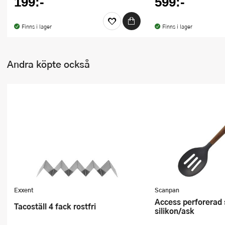
199:-
599:-
Finns i lager
Finns i lager
Andra köpte också
Exxent
Scanpan
Access perforerad sked 31 cm
Tacoställ 4 fack rostfri
silikon/ask