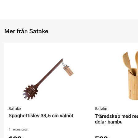
Mer från Satake
Satake
Satake
Spaghettislev 33,5 cm valnöt
Träredskap med redskapsställ 4
delar bambu
1 recension