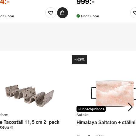
4:-
999:-
nns i lager
Finns i lager
-30%
Klubberbjudande
form
Satake
Himalaya Saltsten + ställn
/Svart