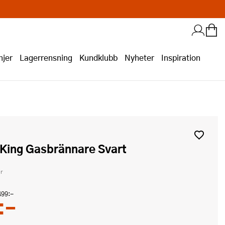
jer
Lagerrensning
Kundklubb
Nyheter
Inspiration
 King Gasbrännare Svart
r
499:-
:-