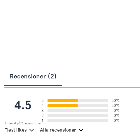
Övriga köksmaskiner
Salladsslungor
Saxar
Skalare
Skärbrädor
Spiralizer
Recensioner (2)
Stekpincetter
Stekspadar
4.5
5
50%
Stektermometrar
4
50%
3
0%
2
0%
Te- och kaffetillbehör
1
0%
Baserat på 2 recensioner
Flest likes
Alla recensioner
Timers