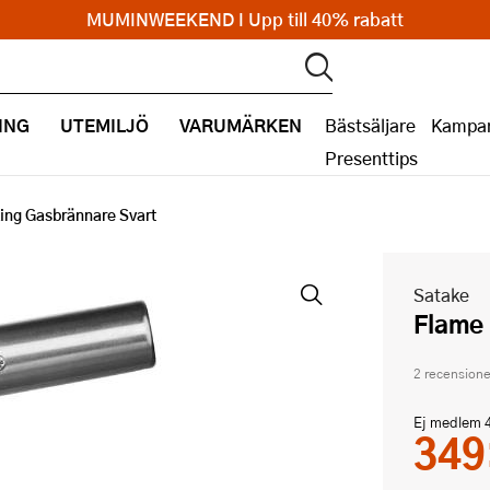
MUMINWEEKEND I Upp till 40% rabatt
ING
UTEMILJÖ
VARUMÄRKEN
Bästsäljare
Kampan
Presenttips
ing Gasbrännare Svart
Satake
Flame
2 recensione
Ej medlem
349