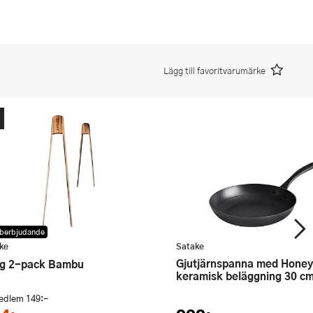
Lägg till favoritvarumärke
berbjudande
ke
Satake
Gjutjärnspanna med Honeycomb
ng 2-pack Bambu
keramisk beläggning 30 c
medlem
149:-