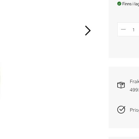
Finns i la
Frak
499
Pris