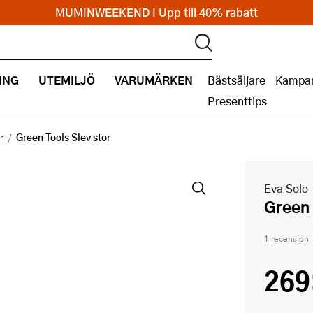
MUMINWEEKEND I Upp till 40% rabatt
ING
UTEMILJÖ
VARUMÄRKEN
Bästsäljare
Kampan
Presenttips
Green Tools Slev stor
r
Eva Solo
Green
1 recension
269