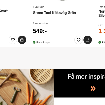
Eva Solo
Eva 
Svart
Nordic Kitchen Bestickset 16 delar
Green Tool Köksvåg Grön
Silv
1 recension
Ord.
549:-
1 
Finns i lager
Få
Få mer inspir
»