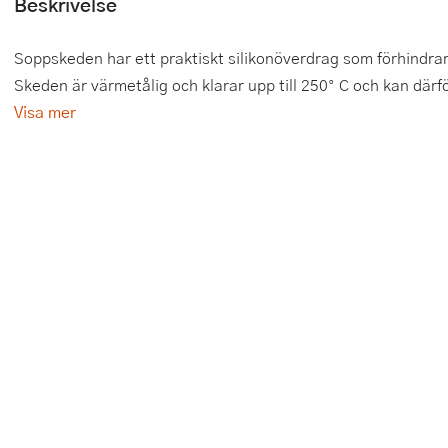
Beskrivelse
Tårtdekorationer
Smörgåsgrillar och bordsgrillar
Nötknäckare
Tygpåsar
Soppskeden har ett praktiskt silikonöverdrag som förhindrar 
Ätbara tårtdekorationer
Sous vide
Oljeflaska och dressingshaker
Skeden är värmetålig och klarar upp till 250° C och kan därfö
Visa mer
Övriga bakredskap
Stavmixer
Pastamaskiner
Stekplatta
Perkulator
Svamptork och frukttork
Pizzaskärare
Vakuumförpackare
Pizzaspadar
Vattenkokare
Pizzastenar och pizzastål
Vitvaror
Potatisstötar
Våffeljärn
Pour Over
Äggkokare
Rivjärn