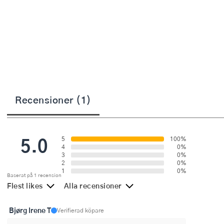
Övriga köksmaskiner
Salladsslungor
Saxar
Skalare
Skärbrädor
Recensioner (1)
Spiralizer
Stekpincetter
5.0
5
100%
Stekspadar
4
0%
3
0%
2
0%
Stektermometrar
1
0%
Baserat på 1 recension
Flest likes
Alla recensioner
Te- och kaffetillbehör
Bjørg Irene T
Timers
Verifierad köpare