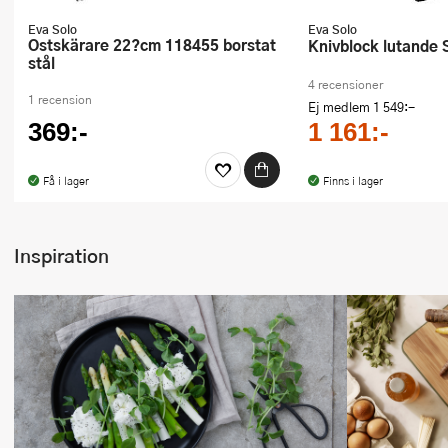
Eva Solo
Eva Solo
Ostskärare 22?cm 118455 borstat
Knivblock lutande 
stål
4 recensioner
1 recension
Ej medlem
1 549:-
369:-
1 161:-
Få i lager
Finns i lager
Inspiration