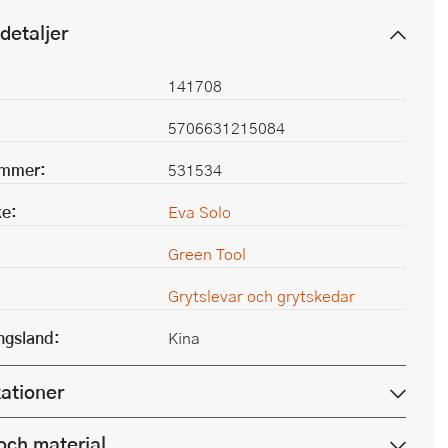
detaljer
141708
5706631215084
ummer:
531534
e:
Eva Solo
Green Tool
Grytslevar och grytskedar
ingsland:
Kina
kationer
och material