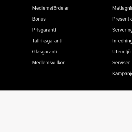
Medlemsfördelar
Matlagni
Bonus
Presentk
Prisgaranti
Serverin
Tallriksgaranti
Inrednin
Glasgaranti
Utemiljö
Medlemsvillkor
Serviser
Kampanj