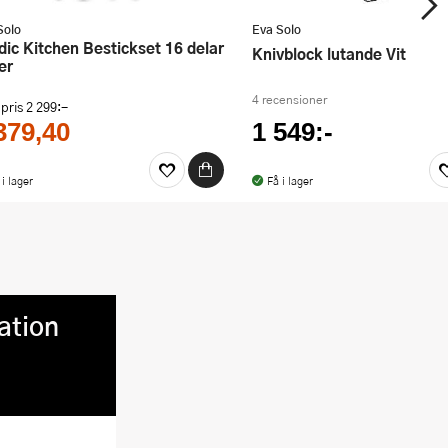
Solo
Eva Solo
Knivblock lutande Vit
er
4 recensioner
 pris
2 299:-
379,40
1 549:-
 i lager
Få i lager
ation