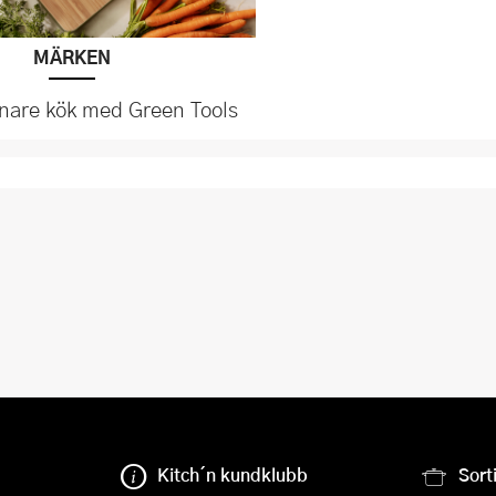
MÄRKEN
önare kök med Green Tools
Kitch´n kundklubb
Sort