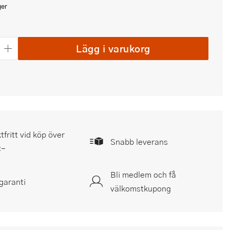
ger
Lägg i varukorg
tfritt vid köp över
Snabb leverans
:-
Bli medlem och få
garanti
välkomstkupong