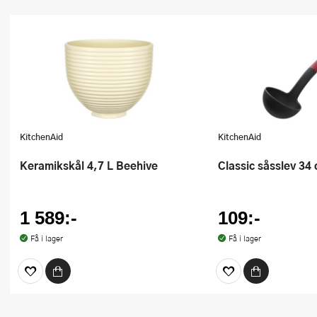
KitchenAid
KitchenAid
keramikskål 4,7 L Beehive
Classic såsslev 34
1 589:-
109:-
Få i lager
Få i lager