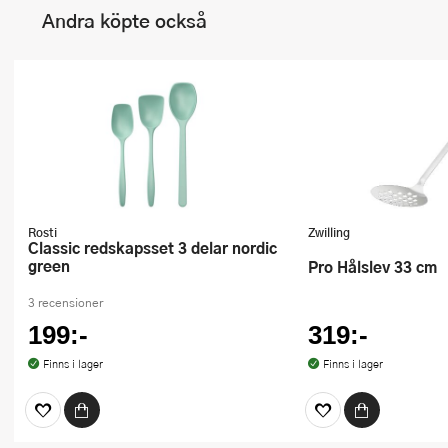
Andra köpte också
Rosti
Zwilling
Classic redskapsset 3 delar nordic
green
Pro Hålslev 33 cm
3 recensioner
199:-
319:-
Finns i lager
Finns i lager