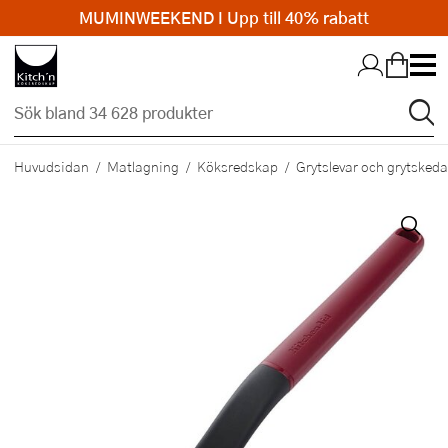
MUMINWEEKEND I Upp till 40% rabatt
Hopp till huvudinnehållet
Huvudsidan
Matlagning
Köksredskap
Grytslevar och grytskeda