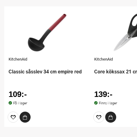
KitchenAid
KitchenAid
Classic såsslev 34 cm empire red
Core kökssax 21 c
109:-
139:-
Få i lager
Finns i lager