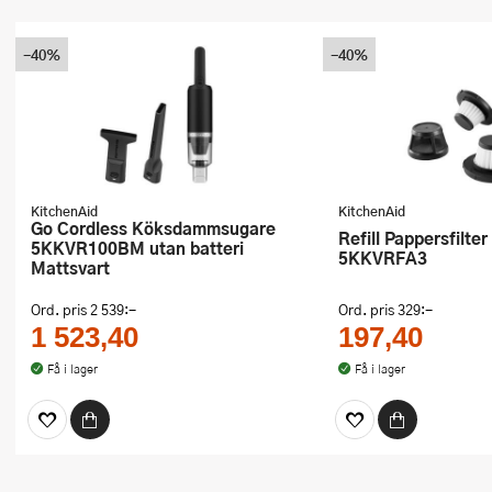
-40%
-40%
KitchenAid
KitchenAid
Go Cordless Köksdammsugare
Refill Pappersfilter 3-pack
5KKVR100BM utan batteri
5KKVRFA3
Mattsvart
Ord. pris
2 539:-
Ord. pris
329:-
1 523,40
197,40
Få i lager
Få i lager