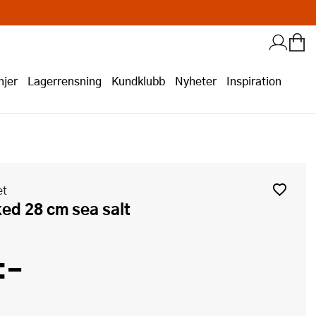
jer
Lagerrensning
Kundklubb
Nyheter
Inspiration
et
ked 28 cm sea salt
:-