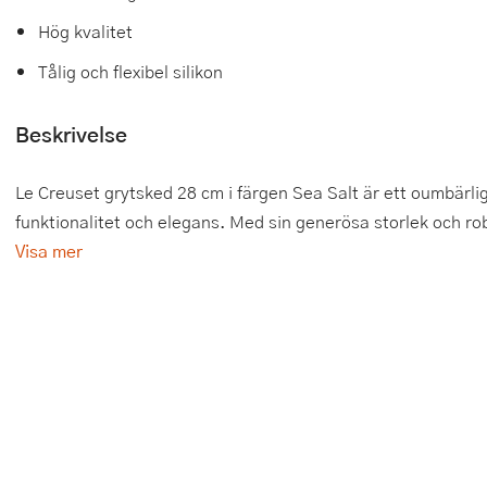
Hög kvalitet
Tårtdekorationer
Smörgåsgrillar och bordsgrillar
Nötknäckare
Tygpåsar
Tålig och flexibel silikon
Ätbara tårtdekorationer
Sous vide
Oljeflaska och dressingshaker
Beskrivelse
Övriga bakredskap
Stavmixer
Pastamaskiner
Stekplatta
Perkulator
Le Creuset grytsked 28 cm i färgen Sea Salt är ett oumbärlig
funktionalitet och elegans. Med sin generösa storlek och rob
Svamptork och frukttork
Pizzaskärare
Visa mer
Vakuumförpackare
Pizzaspadar
Vattenkokare
Pizzastenar och pizzastål
Vitvaror
Potatisstötar
Våffeljärn
Pour Over
Äggkokare
Rivjärn