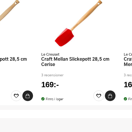
Le Creuset
Le C
Craft Mellan Slickepott 28,5 cm
Craft Mellan Slickepott 28,5 cm
Cerise
Mer
3 recensioner
3 re
169:-
16
Finns i lager
Fi