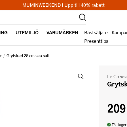
MUMINWEEKEND I Upp till 40% rabatt
ING
UTEMILJÖ
VARUMÄRKEN
Bästsäljare
Kampan
Presenttips
Grytsked 28 cm sea salt
r
Le Creus
Gryts
209
Få i lager