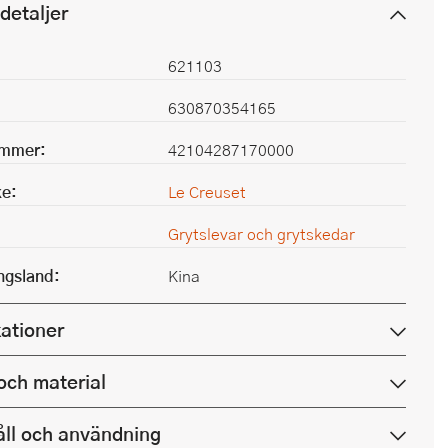
detaljer
621103
630870354165
ummer:
42104287170000
e:
Le Creuset
Grytslevar och grytskedar
ingsland:
Kina
kationer
och material
ll och användning