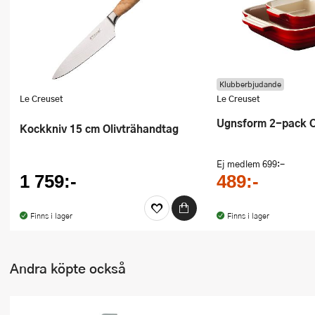
Ugnsformar
Vispar
Vitlökspressar
Klubberbjudande
Le Creuset
Le Creuset
Ångkokare och ånginsatser
Ugnsform 2-pack 
Kockkniv 15 cm Olivträhandtag
Äggdelare
Ej medlem
699:-
Övriga köksredskap
1 759:-
489:-
Finns i lager
Finns i lager
Andra köpte också