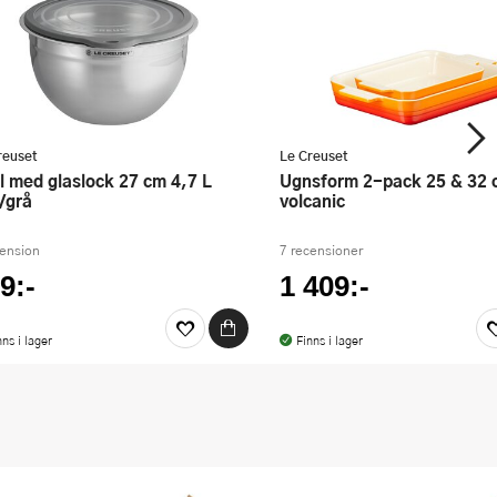
reuset
Le Creuset
Ugnsform 2-pack 25 & 32 cm
l/grå
volcanic
cension
7 recensioner
9:-
1 409:-
nns i lager
Finns i lager