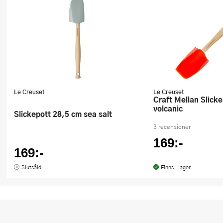
Le Creuset
Le Creuset
Craft Mellan Slickepott 28,5 cm
volcanic
Slickepott 28,5 cm sea salt
3 recensioner
169:-
169:-
Slutsåld
Finns i lager