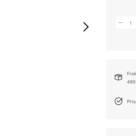
Frak
499
Pris