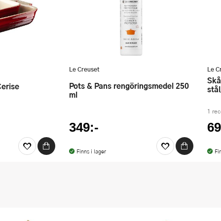
Le Creuset
Le C
Skål med glaslock 27 cm 4,7 L
Pots & Pans rengöringsmedel 250
Cerise
stå
ml
1 re
349:-
69
Finns i lager
Fi