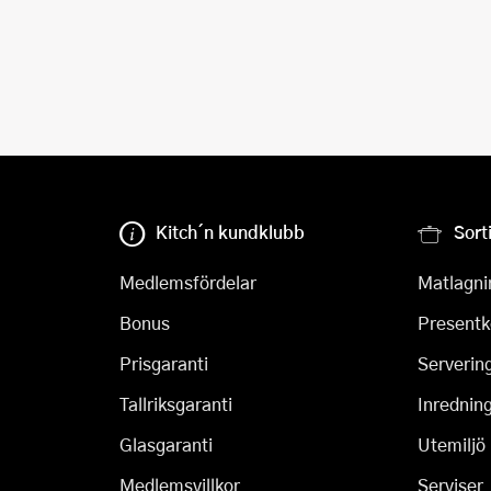
Kitch´n kundklubb
Sort
Medlemsfördelar
Matlagni
Bonus
Presentk
Prisgaranti
Serverin
Tallriksgaranti
Inrednin
Glasgaranti
Utemiljö
Medlemsvillkor
Serviser