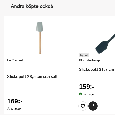
Andra köpte också
Nyhet
Le Creuset
Blomsterbergs
Slickepott 31,7 cm 
Slickepott 28,5 cm sea salt
159:-
Få i lager
169:-
Slutsåld