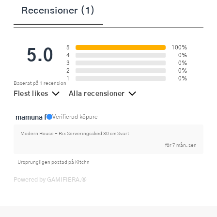
Recensioner (1)
5.0
5
100%
4
0%
3
0%
2
0%
1
0%
Baserat på 1 recension
Flest likes
Alla recensioner
mamuna f
Verifierad köpare
Modern House - Rix Serveringssked 30 cm Svart
för 7 mån. sen
Ursprungligen postad på Kitchn
Powered by GAMIFIERA.®