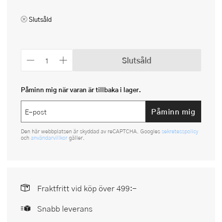
Slutsåld
Slutsåld
Påminn mig när varan är tillbaka i lager.
Påminn mig
Den här webbplatsen är skyddad av reCAPTCHA. Googles
sekretesspolicy
och
användarvillkor
gäller.
Fraktfritt vid köp över 499:-
Snabb leverans