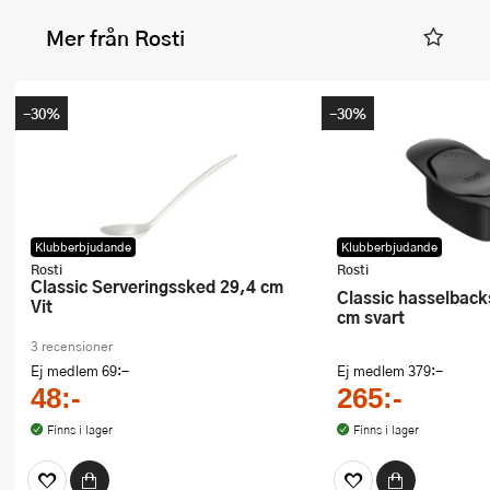
Mer från Rosti
-30%
-30%
Klubberbjudande
Klubberbjudande
Rosti
Rosti
Classic Serveringssked 29,4 cm
Classic hasselbackskärare 20,5
Vit
cm svart
3 recensioner
Ej medlem
69:-
Ej medlem
379:-
48:-
265:-
Finns i lager
Finns i lager