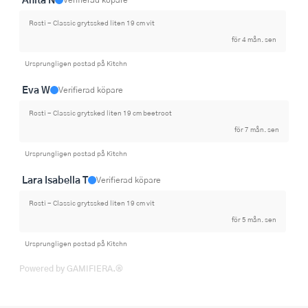
Rosti - Classic grytssked liten 19 cm vit
för 4 mån. sen
Ursprungligen postad på Kitchn
Eva W
Verifierad köpare
Rosti - Classic grytsked liten 19 cm beetroot
för 7 mån. sen
Ursprungligen postad på Kitchn
Lara Isabella T
Verifierad köpare
Rosti - Classic grytssked liten 19 cm vit
för 5 mån. sen
Ursprungligen postad på Kitchn
Powered by GAMIFIERA.®