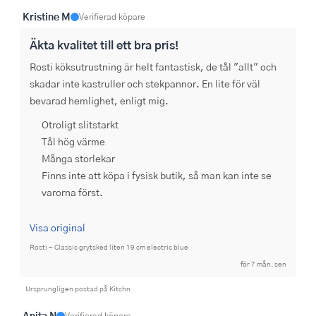
Kristine M
Verifierad köpare
Äkta kvalitet till ett bra pris!
Rosti köksutrustning är helt fantastisk, de tål "allt" och 
skadar inte kastruller och stekpannor. En lite för väl 
bevarad hemlighet, enligt mig.
Otroligt slitstarkt
Tål hög värme
Många storlekar
Finns inte att köpa i fysisk butik, så man kan inte se
varorna först.
Visa original
Rosti - Classic grytsked liten 19 cm electric blue
för 7 mån. sen
Ursprungligen postad på Kitchn
Anita N
Verifierad köpare