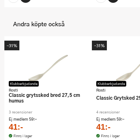
Andra köpte också
-31%
-31%
Klubberbjudande
Klubberbjudande
Rosti
Rosti
Classic grytssked bred 27,5 cm
Classic Grytsked
humus
3 recensioner
4 recensioner
Ej medlem
59:-
Ej medlem
59:-
41:-
41:-
Finns i lager
Finns i lager