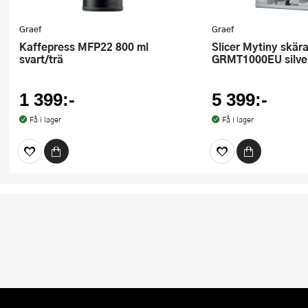
Graef
Graef
Kaffepress MFP22 800 ml
Slicer Mytiny skärare hopfällbar
svart/trä
GRMT1000EU silve
1 399:-
5 399:-
Få i lager
Få i lager