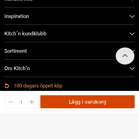
Inspiration
Kitch´n kundklubb
Sortiment
Om Kitch'n
100 dagars öppet köp
Ladda ned Kitch´n-appen
Lägg i varukorg