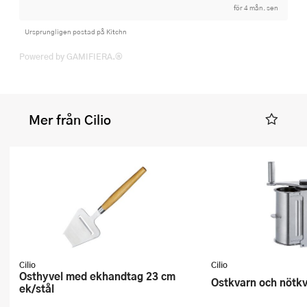
för 4 mån. sen
Ursprungligen postad på Kitchn
Powered by GAMIFIERA.®
Mer från Cilio
Cilio
Cilio
Osthyvel med ekhandtag 23 cm
Ostkvarn och nötk
ek/stål