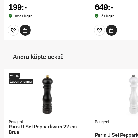
199:-
649:-
Finns i lager
Få i lager
Andra köpte också
-40%
Lagerrensning
Peugeot
Peugeot
Paris U Sel Pepparkvarn 22 cm
Brun
Paris U Sel Peppar