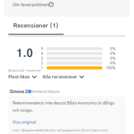
Om leverantören
Recensioner (1)
1.0
5
0%
4
0%
3
0%
2
0%
1
100%
Baserat på 1 recension
Flest likes
Alla recensioner
Simona Z
Verifierad köpare
Rekommenderar inte dessa! Båda kvarnarna är dåliga 
och svaga.
Visa original
Cilio - Bergamo elektriskt salt- och pepparkvarn 23 cm 2 delar svart