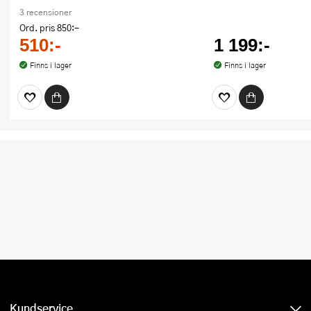
3 recensioner
Ord. pris
850:-
510:-
1 199:-
Finns i lager
Finns i lager
Kundservice