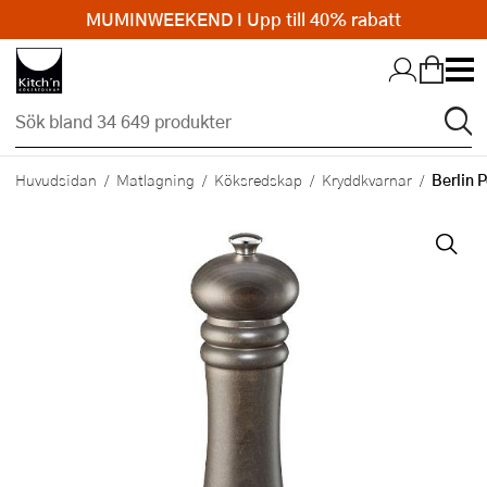
MUMINWEEKEND I Upp till 40% rabatt
Hopp till huvudinnehållet
Berlin 
Huvudsidan
Matlagning
Köksredskap
Kryddkvarnar