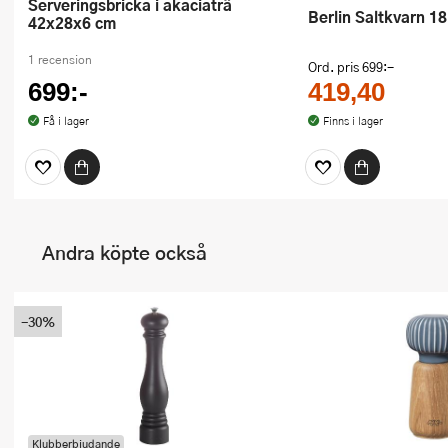
Serveringsbricka i akaciaträ
Berlin Saltkvarn 1
42x28x6 cm
1 recension
Ord. pris
699:-
699:-
419,40
Få i lager
Finns i lager
Andra köpte också
-30%
Klubberbjudande