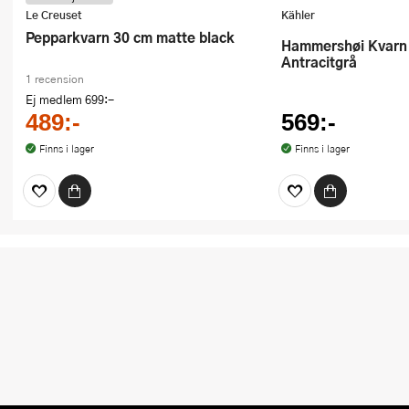
Le Creuset
Kähler
Pepparkvarn 30 cm matte black
Hammershøi Kvarn 14 cm
Antracitgrå
1 recension
Ej medlem
699:-
489:-
569:-
Finns i lager
Finns i lager