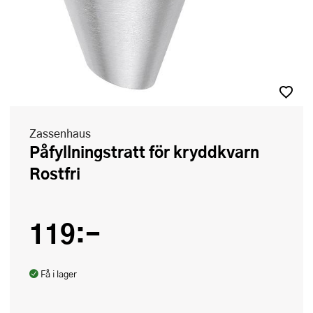
Zassenhaus
Påfyllningstratt för kryddkvarn
Rostfri
119:-
Få i lager