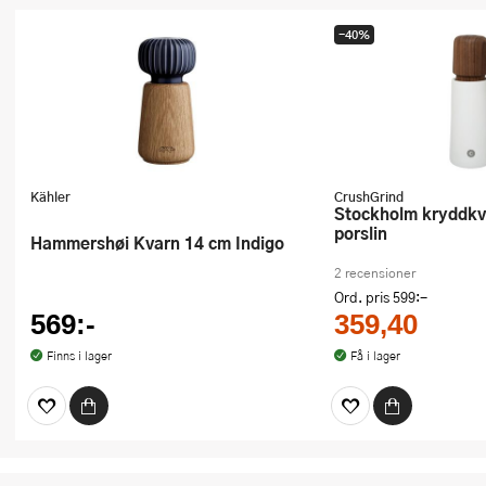
-40%
Kähler
CrushGrind
Stockholm kryddkvarn 17 cm vit
porslin
Hammershøi Kvarn 14 cm Indigo
2 recensioner
Ord. pris
599:-
569:-
359,40
Finns i lager
Få i lager