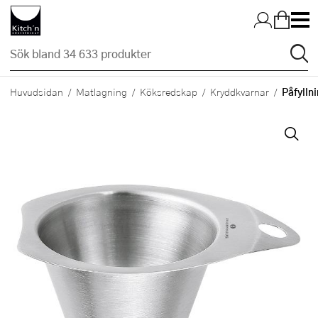
Hopp till huvudinnehållet
Påfyllni
Huvudsidan
Matlagning
Köksredskap
Kryddkvarnar