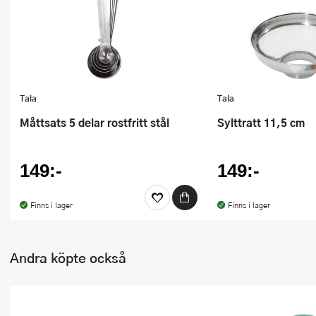
Ugnsformar
Vispar
Vitlökspressar
Tala
Tala
Ångkokare och ånginsatser
Måttsats 5 delar rostfritt stål
Sylttratt 11,5 cm
Äggdelare
Övriga köksredskap
149:-
149:-
Finns i lager
Finns i lager
Andra köpte också