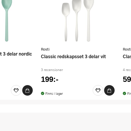
Rosti
Rost
Classic redskapsset 3 delar vit
Cl
3 recensioner
4 re
199:-
59
Finns i lager
Fi