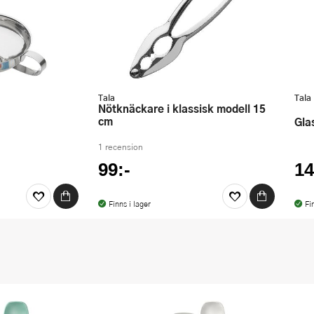
Tala
Tala
Nötknäckare i klassisk modell 15
cm
Gl
1 recension
99:-
14
Finns i lager
Fi