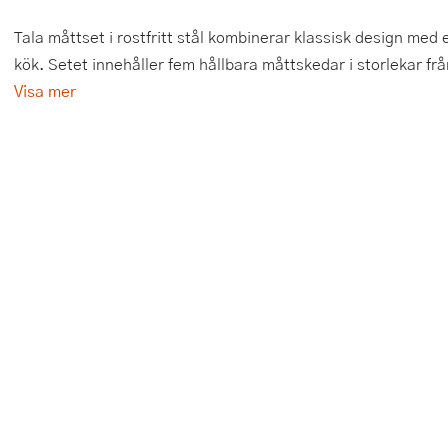
Tårtdekorationer
Smörgåsgrillar och bordsgrillar
Nötknäckare
Tygpåsar
Tala måttset i rostfritt stål kombinerar klassisk design med e
kök. Setet innehåller fem hållbara måttskedar i storlekar från 
Ätbara tårtdekorationer
Sous vide
Oljeflaska och dressingshaker
Visa mer
Övriga bakredskap
Stavmixer
Pastamaskiner
Stekplatta
Perkulator
Svamptork och frukttork
Pizzaskärare
Vakuumförpackare
Pizzaspadar
Vattenkokare
Pizzastenar och pizzastål
Vitvaror
Potatisstötar
Våffeljärn
Pour Over
Äggkokare
Rivjärn