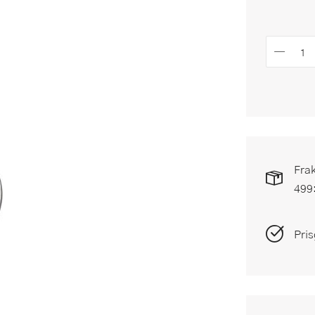
Frak
499
Pris