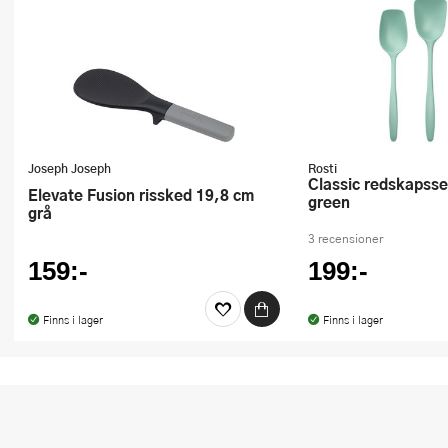
Joseph Joseph
Rosti
Classic redskapsset 3 delar nordic
Elevate Fusion rissked 19,8 cm
green
grå
3 recensioner
159:-
199:-
Finns i lager
Finns i lager