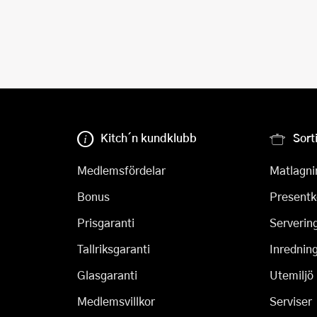
Kitch´n kundklubb
Sort
Medlemsfördelar
Matlagni
Bonus
Presentk
Prisgaranti
Serverin
Tallriksgaranti
Inrednin
Glasgaranti
Utemiljö
Medlemsvillkor
Serviser