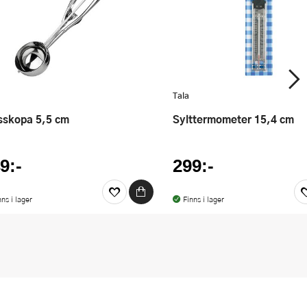
Tala
asskopa 5,5 cm
Sylttermometer 15,4 cm
9:-
299:-
nns i lager
Finns i lager