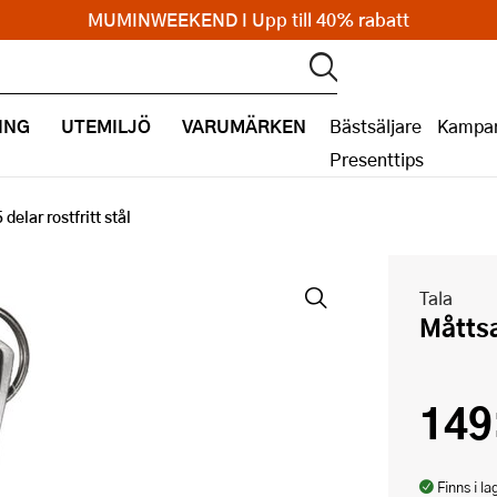
MUMINWEEKEND I Upp till 40% rabatt
ING
UTEMILJÖ
VARUMÄRKEN
Bästsäljare
Kampan
Presenttips
delar rostfritt stål
Tala
Måtts
149
Finns i la