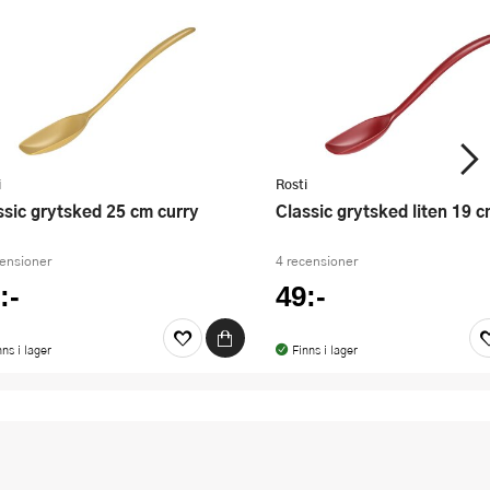
i
Rosti
assic grytsked 25 cm curry
Classic grytsked liten 19 
censioner
4 recensioner
:-
49:-
nns i lager
Finns i lager