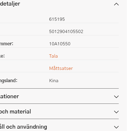
detaljer
615195
5012904105502
ummer:
10A10550
e:
Tala
Måttsatser
ingsland:
Kina
kationer
och material
ll och användning