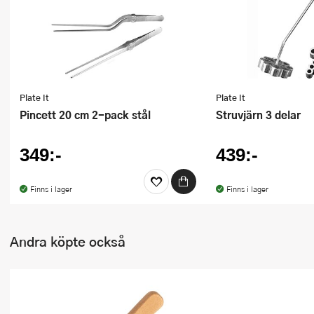
Ugnsformar
Vispar
Vitlökspressar
Plate It
Plate It
Ångkokare och ånginsatser
Pincett 20 cm 2-pack stål
Struvjärn 3 delar
Äggdelare
349:-
439:-
Övriga köksredskap
Finns i lager
Finns i lager
Andra köpte också