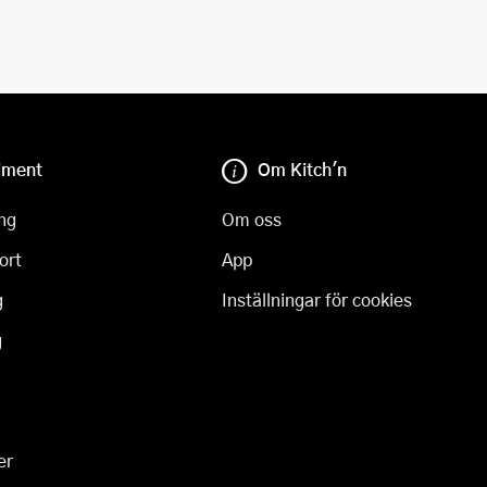
iment
Om Kitch'n
ng
Om oss
ort
App
g
Inställningar för cookies
g
er