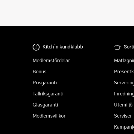
Kitch´n kundklubb
Sort
Medlemsfördelar
Matlagni
Bonus
Presentk
Prisgaranti
Serverin
Tallriksgaranti
Inrednin
Glasgaranti
Utemiljö
Medlemsvillkor
Serviser
Kampanj