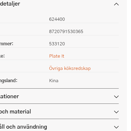
detaljer
624400
8720791530365
ummer:
533120
e:
Plate It
Övriga köksredskap
ingsland:
Kina
kationer
och material
ll och användning