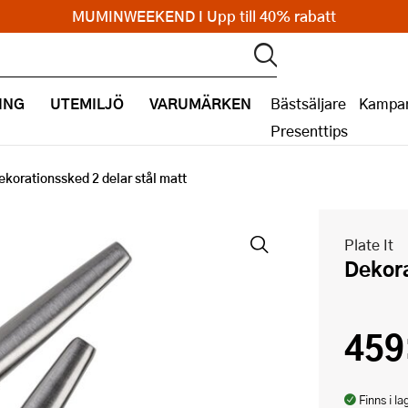
MUMINWEEKEND I Upp till 40% rabatt
ING
UTEMILJÖ
VARUMÄRKEN
Bästsäljare
Kampan
Presenttips
ekorationssked 2 delar stål matt
Plate It
Dekor
459
Finns i la