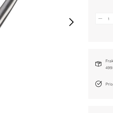
Frak
499
Pris