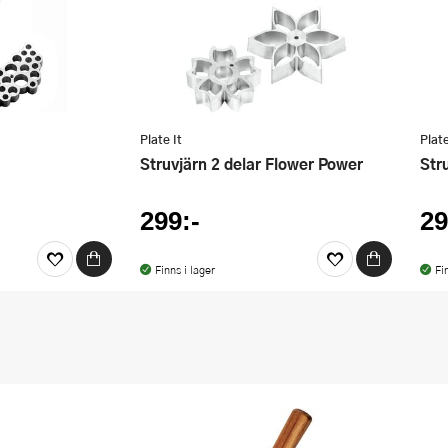
Plate It
Plate
Struvjärn 2 delar Flower Power
St
299:-
29
Finns i lager
Fi