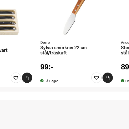
Dorre
Ande
Sylvia smörkniv 22 cm
Steel Essentials smörkniv 21 cm
vart
stål/träskaft
stål
99:-
89
Få i lager
Fi