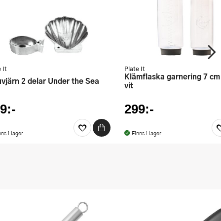
 It
Plate It
Klämflaska garnering 7 cm 2-pack
ruvjärn 2 delar Under the Sea
vit
9:-
299:-
nns i lager
Finns i lager