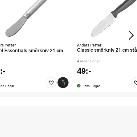
rs Petter
Anders Petter
Classic smörkniv 21 cm stå
4 recensioner
:-
49:-
nns i lager
Finns i lager