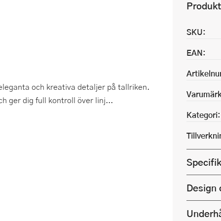
Produkt
SKU:
EAN:
Artikeln
eganta och kreativa detaljer på tallriken.
Varumärk
 ger dig full kontroll över linj...
Kategori:
Tillverkn
Specifi
Design 
Underhå