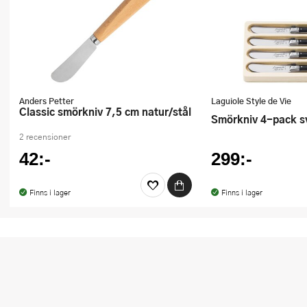
Anders Petter
Laguiole Style de Vie
Classic smörkniv 7,5 cm natur/stål
Smörkniv 4-pack s
2 recensioner
42:-
299:-
Finns i lager
Finns i lager