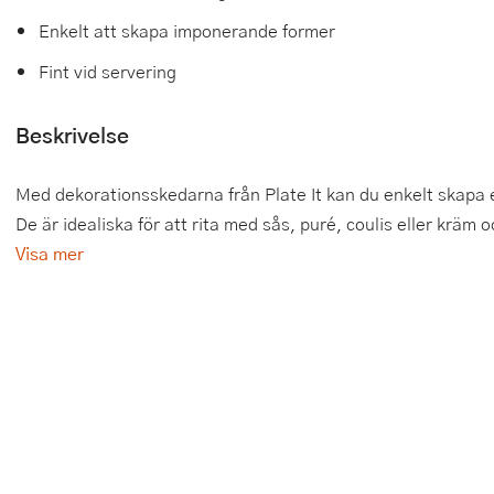
Enkelt att skapa imponerande former
Tårtdekorationer
Smörgåsgrillar och bordsgrillar
Nötknäckare
Tygpåsar
Fint vid servering
Ätbara tårtdekorationer
Sous vide
Oljeflaska och dressingshaker
Beskrivelse
Övriga bakredskap
Stavmixer
Pastamaskiner
Stekplatta
Perkulator
Med dekorationsskedarna från Plate It kan du enkelt skapa el
De är idealiska för att rita med sås, puré, coulis eller kräm och
Svamptork och frukttork
Pizzaskärare
Visa mer
Vakuumförpackare
Pizzaspadar
Vattenkokare
Pizzastenar och pizzastål
Vitvaror
Potatisstötar
Våffeljärn
Pour Over
Äggkokare
Rivjärn