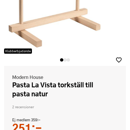
Klubberbjudande
Modern House
Pasta La Vista torkställ till
pasta natur
2 recensioner
Ej medlem
359:-
251:-