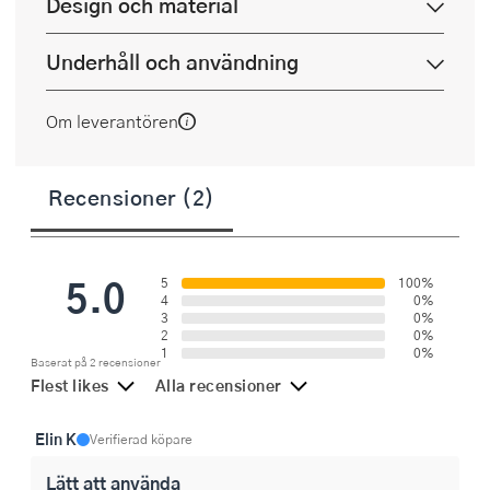
Design och material
Underhåll och användning
Om leverantören
Recensioner (2)
5.0
5
100%
4
0%
3
0%
2
0%
1
0%
Baserat på 2 recensioner
Flest likes
Alla recensioner
Elin K
Verifierad köpare
Lätt att använda