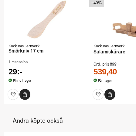
-40%
Kockums Jernverk
Kockums Jernverk
Smörkniv 17 cm
Salamiskärare
1 recension
Ord. pris
899:-
29:-
539,40
Finns i lager
Få i lager
Andra köpte också