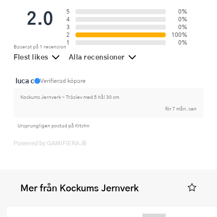
2.0
5
0%
4
0%
3
0%
2
100%
1
0%
Baserat på 1 recension
Flest likes
Alla recensioner
luca c
Verifierad köpare
Kockums Jernverk - Träslev med 5 hål 30 cm
för 7 mån. sen
Ursprungligen postad på Kitchn
Powered by GAMIFIERA.®
Mer från Kockums Jernverk