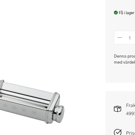
Få i lager
Denna produ
med värde
Frak
499
Pris