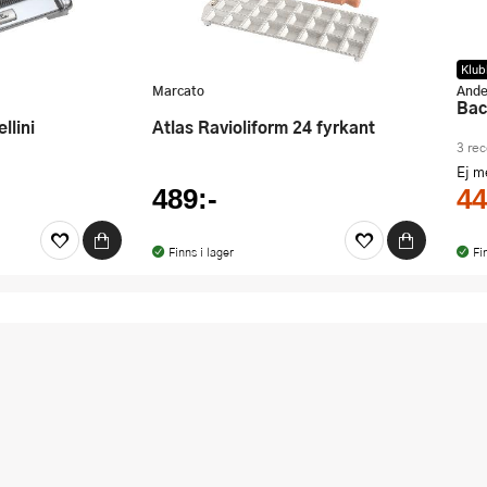
Klub
Marcato
Ande
Ba
llini
Atlas Ravioliform 24 fyrkant
3 re
Ej 
489:-
44
Finns i lager
Fi