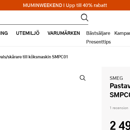
MUMINWEEKEND I Upp till 40% rabatt
ING
UTEMILJÖ
VARUMÄRKEN
Bästsäljare
Kampan
Presenttips
vals/skärare till köksmaskin SMPC01
SMEG
Pastavals/skärare till köksmaskin
SMPC
1 recension
2 4