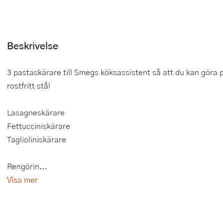
Tårtdekorationer
Smörgåsgrillar och bordsgrillar
Nötknäckare
Tygpåsar
Ätbara tårtdekorationer
Sous vide
Oljeflaska och dressingshaker
Beskrivelse
Övriga bakredskap
Stavmixer
Pastamaskiner
3 pastaskärare till Smegs köksassistent så att du kan göra 
Stekplatta
Perkulator
rostfritt stål
Svamptork och frukttork
Pizzaskärare
Lasagneskärare
Fettucciniskärare
Vakuumförpackare
Pizzaspadar
Taglioliniskärare
Vattenkokare
Pizzastenar och pizzastål
Rengörin...
Vitvaror
Potatisstötar
Visa mer
Våffeljärn
Pour Over
Äggkokare
Rivjärn