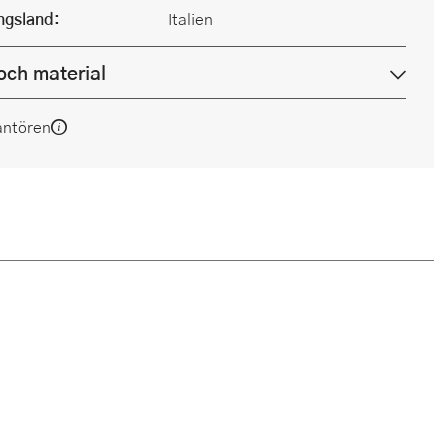
ingsland:
Italien
och material
antören