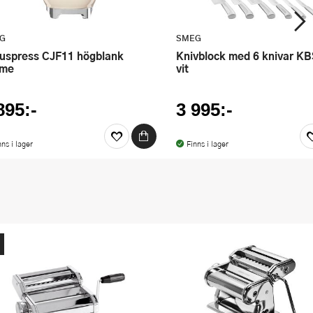
G
SMEG
knivblock med 6 knivar KBSF02
eme
vit
895:-
3 995:-
nns i lager
Finns i lager