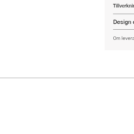
Tillverkn
Design 
Om lever