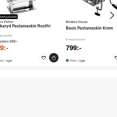
berbjudande
rs Petter
Modern House
ckaryd Pastamaskin Rostfri
Basis Pastamaskin Krom
censioner
6 recensioner
medlem
699:-
9:-
799:-
nns i lager
Finns i lager