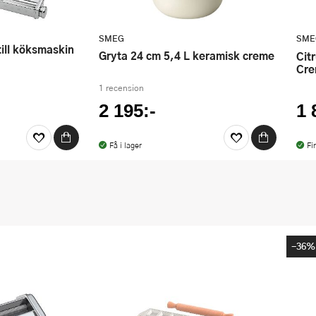
SMEG
SME
gryta 24 cm 5,4 L keramisk creme
Citruspress CJF11 högblank
Cr
1 recension
2 195:-
1 
Få i lager
Fi
-36%