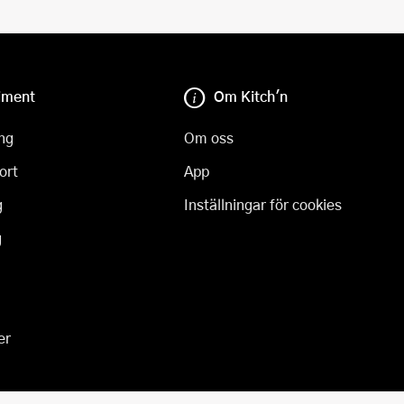
iment
Om Kitch'n
ng
Om oss
ort
App
g
Inställningar för cookies
g
er