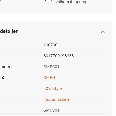
välkomstkupong
detaljer
100790
8017709198633
ummer:
SMPC01
e:
SMEG
50's Style
Pastamaskiner
SMPC01