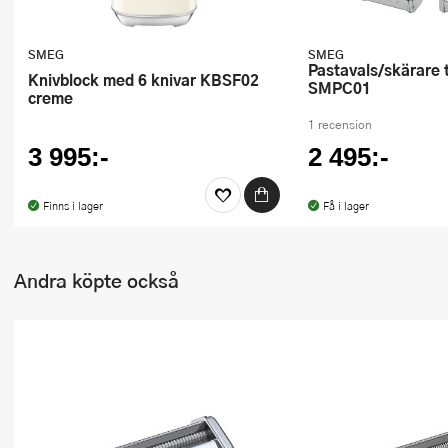
SMEG
SMEG
Pastavals/skärare till köksmaskin
knivblock med 6 knivar KBSF02
SMPC01
creme
1 recension
3 995:-
2 495:-
Finns i lager
Få i lager
Andra köpte också