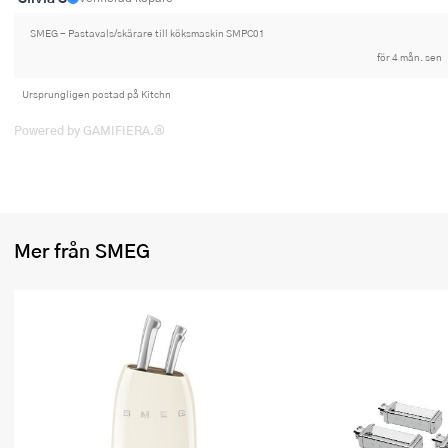
Ugnsformar
SMEG - Pastavals/skärare till köksmaskin SMPC01
Vispar
för 4 mån. sen
Ursprungligen postad på Kitchn
Vitlökspressar
Powered by GAMIFIERA.®
Ångkokare och ånginsatser
Äggdelare
Övriga köksredskap
Mer från SMEG