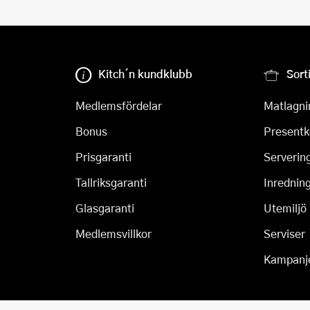
Kitch´n kundklubb
Sort
Medlemsfördelar
Matlagni
Bonus
Presentk
Prisgaranti
Serverin
Tallriksgaranti
Inrednin
Glasgaranti
Utemiljö
Medlemsvillkor
Serviser
Kampanj