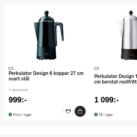
Ugnsformar
Vispar
Vitlökspressar
Ångkokare och ånginsatser
Äggdelare
C3
C3
Övriga köksredskap
Perkulator Design 6 koppar 27 cm
Perkulator Design 10 koppar 32,2
svart stål
cm borstat rostfritt
1 recension
999:-
1 099:-
Finns i lager
Få i lager