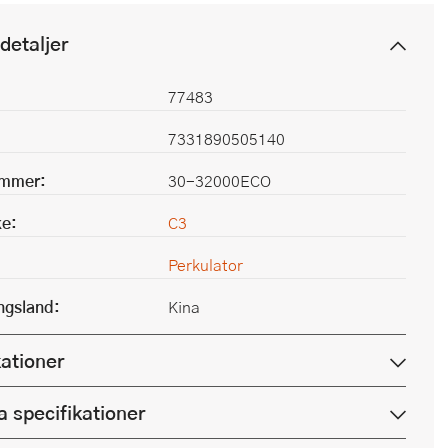
detaljer
77483
7331890505140
ummer:
30-32000ECO
e:
C3
Perkulator
ingsland:
Kina
kationer
a specifikationer