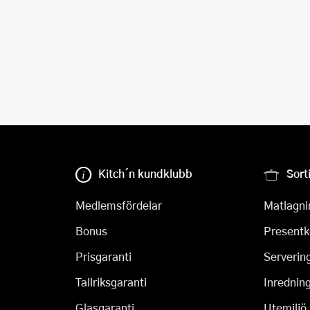
Kitch´n kundklubb
Sort
Medlemsfördelar
Matlagni
Bonus
Presentk
Prisgaranti
Serverin
Tallriksgaranti
Inrednin
Glasgaranti
Utemiljö