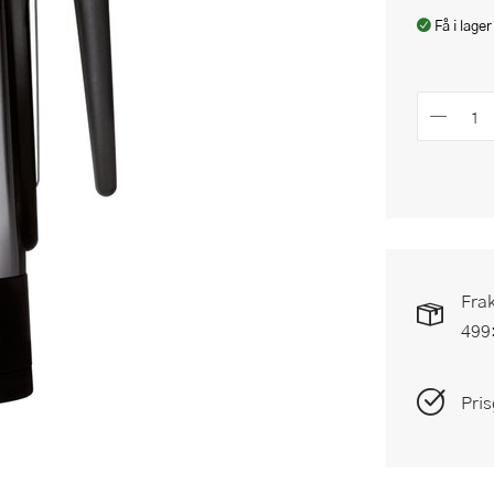
Få i lager
Frak
499
Pris