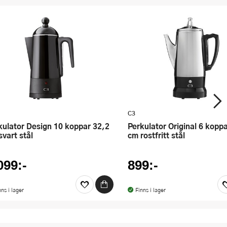
C3
Perkulator Original 6 koppar 26,8
svart stål
cm rostfritt stål
099:-
899:-
nns i lager
Finns i lager