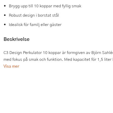
Brygg upp till 10 koppar med fyllig smak
Tårtdekorationer
Smörgåsgrillar och bordsgrillar
Nötknäckare
Tygpåsar
Robust design i borstat stål
Ätbara tårtdekorationer
Sous vide
Oljeflaska och dressingshaker
Idealisk för familj eller gäster
Övriga bakredskap
Stavmixer
Pastamaskiner
Beskrivelse
Stekplatta
Perkulator
C3 Design Perkulator 10 koppar är formgiven av Björn Sahlé
Svamptork och frukttork
Pizzaskärare
med fokus på smak och funktion. Med kapacitet för 1,5 liter 
Vakuumförpackare
Pizzaspadar
Visa mer
Vattenkokare
Pizzastenar och pizzastål
Vitvaror
Potatisstötar
Våffeljärn
Pour Over
Äggkokare
Rivjärn