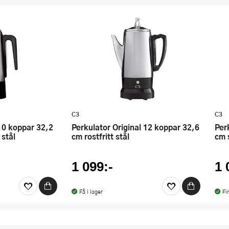
C3
C3
Perkulator Original 12 koppar 32,6
Perkulator Design 10 koppar 32,2
 stål
cm rostfritt stål
cm 
1 099:-
1 
Få i lager
Fi