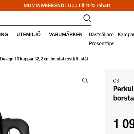
MUMINWEEKEND I Upp till 40% rabatt
ING
UTEMILJÖ
VARUMÄRKEN
Bästsäljare
Kampan
Presenttips
Design 10 koppar 32,2 cm borstat rostfritt stål
C3
Perkulator Design 10 koppar 32,2 cm
borstat
1 0