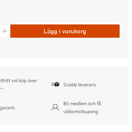
Lägg i varukorg
tfritt vid köp över
Snabb leverans
:-
Bli medlem och få
garanti
välkomstkupong