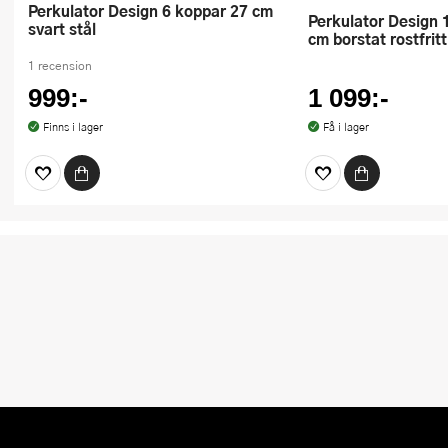
Perkulator Design 6 koppar 27 cm
Perkulator Design 10 koppar 32,2
svart stål
cm borstat rostfritt
1 recension
999:-
1 099:-
Finns i lager
Få i lager