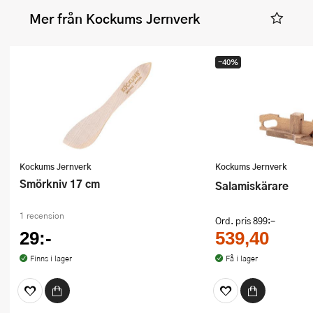
Mer från Kockums Jernverk
-40%
Kockums Jernverk
Kockums Jernverk
Smörkniv 17 cm
Salamiskärare
1 recension
Ord. pris
899:-
29:-
539,40
Finns i lager
Få i lager