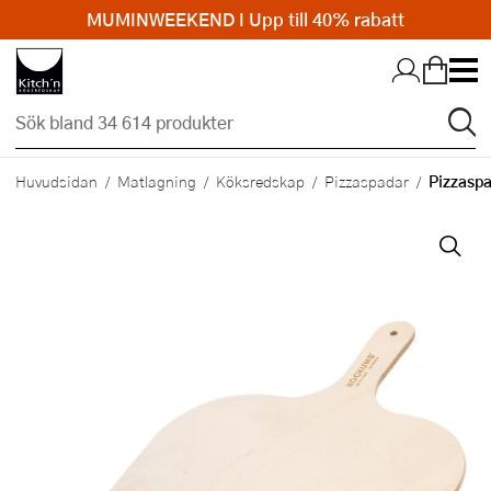
MUMINWEEKEND I Upp till 40% rabatt
Hopp till huvudinnehållet
Pizzaspa
Huvudsidan
Matlagning
Köksredskap
Pizzaspadar