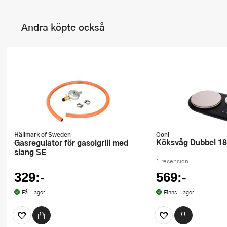
Andra köpte också
Hällmark of Sweden
Ooni
Köksvåg Dubbel 1
Gasregulator för gasolgrill med
slang SE
1 recension
329:-
569:-
Få i lager
Finns i lager