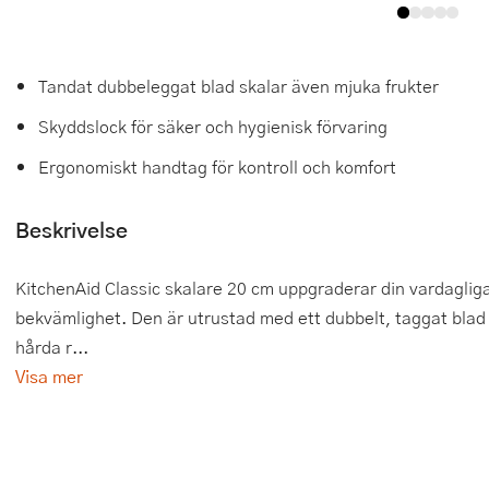
Tårtdekorationer
Smörgåsgrillar och bordsgrillar
Nötknäckare
Tygpåsar
Ätbara tårtdekorationer
Sous vide
Oljeflaska och dressingshaker
Tandat dubbeleggat blad skalar även mjuka frukter
Skyddslock för säker och hygienisk förvaring
Övriga bakredskap
Stavmixer
Pastamaskiner
Ergonomiskt handtag för kontroll och komfort
Stekplatta
Perkulator
Beskrivelse
Svamptork och frukttork
Pizzaskärare
Vakuumförpackare
Pizzaspadar
KitchenAid Classic skalare 20 cm uppgraderar din vardaglig
bekvämlighet. Den är utrustad med ett dubbelt, taggat blad i 
Vattenkokare
Pizzastenar och pizzastål
hårda r...
Vitvaror
Potatisstötar
Visa mer
Våffeljärn
Pour Over
Äggkokare
Rivjärn