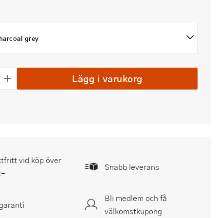
harcoal grey
Lägg i varukorg
tfritt vid köp över
Snabb leverans
:-
Bli medlem och få
garanti
välkomstkupong