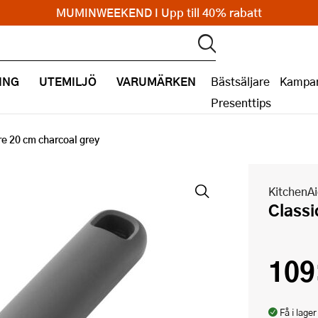
MUMINWEEKEND I Upp till 40% rabatt
ING
UTEMILJÖ
VARUMÄRKEN
Bästsäljare
Kampan
Presenttips
re 20 cm charcoal grey
KitchenA
Class
109
Få i lager