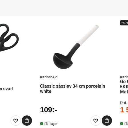
-40
KitchenAid
Kitc
Go Cordless Köksdammsugare
Classic såsslev 34 cm porcelain
5KK
m svart
white
Mat
Ord.
109:-
1 
Få i lager
Få