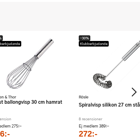
%
-30%
berbjudande
Klubberbjudande
en & Thor
Rösle
Spiralvisp silikon 27 cm st
cension
8 recensioner
medlem
275:-
Ej medlem
389:-
6:-
272:-