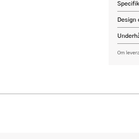
Specifi
Design 
Underhå
Om lever