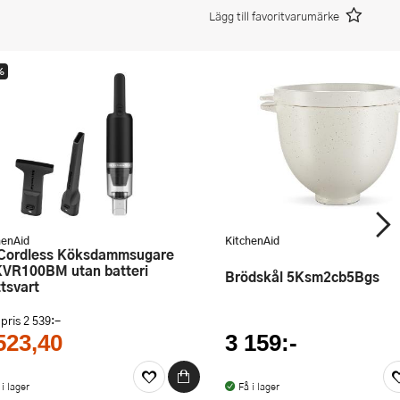
Lägg till favoritvarumärke
%
henAid
KitchenAid
VR100BM utan batteri
Brödskål 5Ksm2cb5Bgs
tsvart
 pris
2 539:-
523,40
3 159:-
 i lager
Få i lager