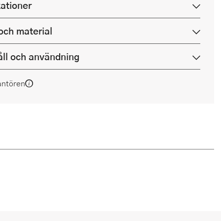
kationer
och material
ll och användning
antören