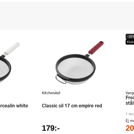
-25
Klub
KitchenAid
Varg
Frost ballongvisp 30 cm hamrat
stål
orcealin white
Classic sil 17 cm empire red
1 re
Ej 
179:-
20