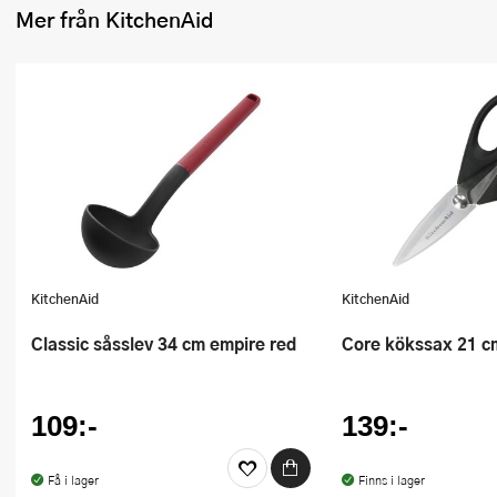
Mer från KitchenAid
Ugnsformar
Vispar
Vitlökspressar
Ångkokare och ånginsatser
Äggdelare
Övriga köksredskap
KitchenAid
KitchenAid
Classic såsslev 34 cm empire red
Core kökssax 21 c
109:-
139:-
Få i lager
Finns i lager