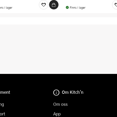
nns i lager
Finns i lager
iment
Om Kitch'n
ng
Om oss
ort
App