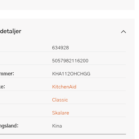
detaljer
634928
5057982116200
ummer:
KHA112OHCHGG
e:
KitchenAid
Classic
Skalare
ingsland:
Kina