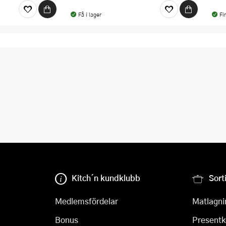
Få i lager
Fi
Kitch´n kundklubb
Sort
Medlemsfördelar
Matlagni
Bonus
Presentk