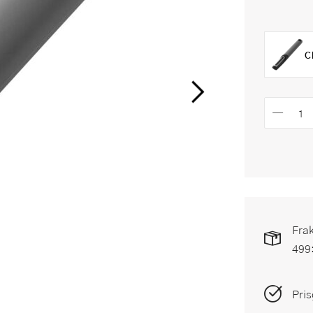
C
Frak
499
Pris