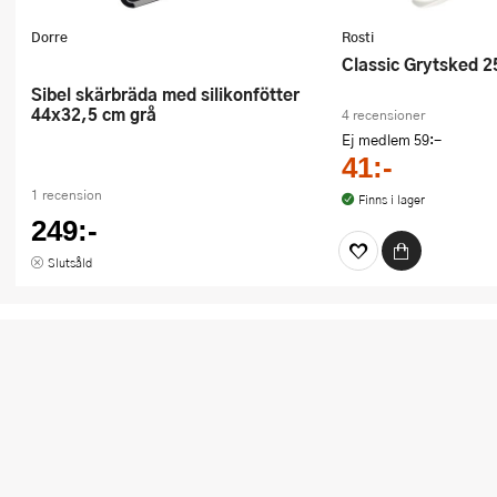
Dorre
Rosti
Classic Grytsked 2
Sibel skärbräda med silikonfötter
44x32,5 cm grå
4 recensioner
Ej medlem
59:-
41:-
1 recension
Finns i lager
249:-
Slutsåld