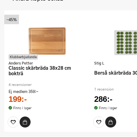
-45%
Klubberbjudande
Anders Petter
Stig L
Classic skärbräda 38x28 cm
Berså skärbräda 
bokträ
4 recensioner
1 recension
Ej medlem
359:-
199:-
286:-
Finns i lager
Finns i lager