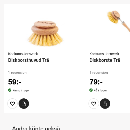
Kockums Jernverk
Kockums Jernverk
Diskborsthuvud Trä
Diskborste Trä
1 recension
1 recension
59:-
79:-
Finns i lager
Få i lager
Andra köpte också