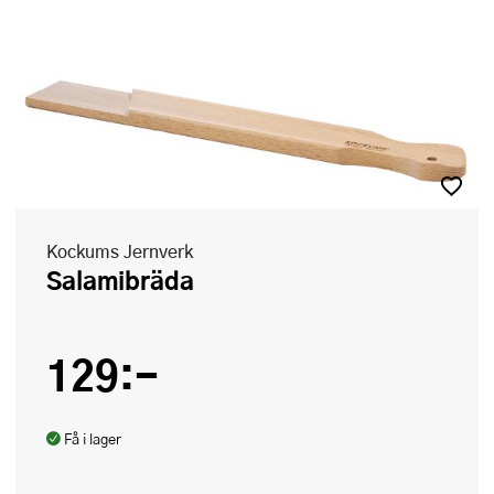
Kockums Jernverk
Salamibräda
129:-
Få i lager