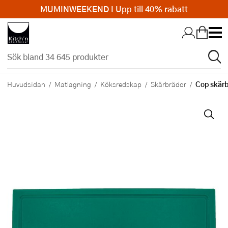
MUMINWEEKEND I Upp till 40% rabatt
Hopp till huvudinnehållet
Cop skärb
Huvudsidan
Matlagning
Köksredskap
Skärbrädor