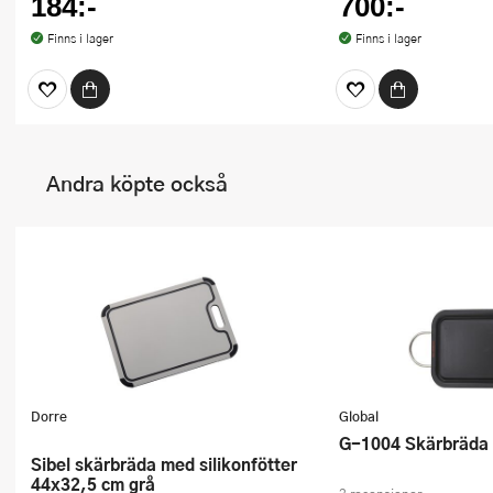
184:-
700:-
Finns i lager
Finns i lager
Andra köpte också
Dorre
Global
G-1004 Skärbräda 
Sibel skärbräda med silikonfötter
44x32,5 cm grå