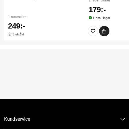
2 recensioner
179:-
1 recension
Finns i lager
249:-
Slutsåld
Kundservice