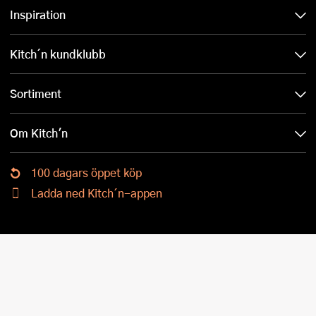
Inspiration
Kitch´n kundklubb
Sortiment
Om Kitch'n
100 dagars öppet köp
Ladda ned Kitch´n-appen