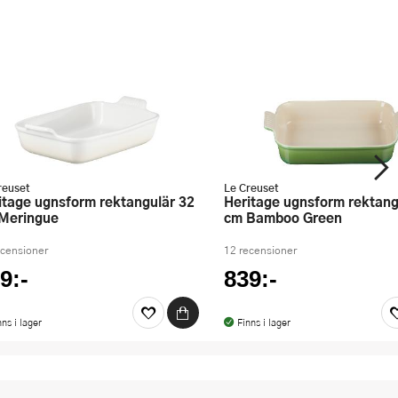
reuset
Le Creuset
Heritage ugnsform rektangulär 32
Meringue
cm Bamboo Green
ecensioner
12 recensioner
9:-
839:-
nns i lager
Finns i lager