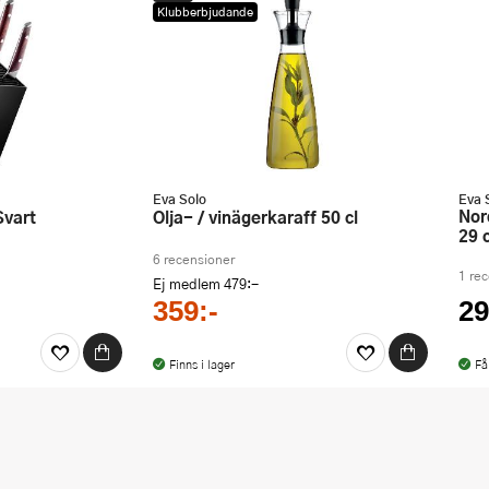
Klubberbjudande
Eva Solo
Eva 
Nordic kitchen uppläggningssked
Svart
Olja- / vinägerkaraff 50 cl
29 
6 recensioner
1 re
Ej medlem
479:-
359:-
29
Finns i lager
Få