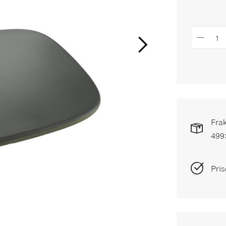
Frak
499
Pris