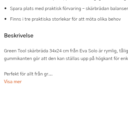
Spara plats med praktisk förvaring – skärbrädan balanse
Tårtdekorationer
Smörgåsgrillar och bordsgrillar
Nötknäckare
Tygpåsar
Finns i tre praktiska storlekar för att möta olika behov
Ätbara tårtdekorationer
Sous vide
Oljeflaska och dressingshaker
Beskrivelse
Övriga bakredskap
Stavmixer
Pastamaskiner
Stekplatta
Perkulator
Green Tool skärbräda 34x24 cm från Eva Solo är rymlig, tåli
gummikanten gör att den kan ställas upp på högkant för enke
Svamptork och frukttork
Pizzaskärare
Vakuumförpackare
Pizzaspadar
Perfekt för allt från gr...
Visa mer
Vattenkokare
Pizzastenar och pizzastål
Vitvaror
Potatisstötar
Våffeljärn
Pour Over
Äggkokare
Rivjärn