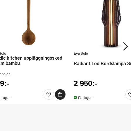
Solo
Eva Solo
cm bambu
Radiant Led Bordslampa 
cension
9:-
2 950:-
 i lager
Få i lager