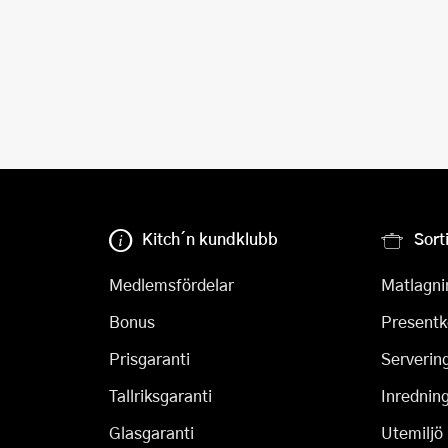
Kitch´n kundklubb
Sort
Medlemsfördelar
Matlagni
Bonus
Presentk
Prisgaranti
Serverin
Tallriksgaranti
Inrednin
Glasgaranti
Utemiljö