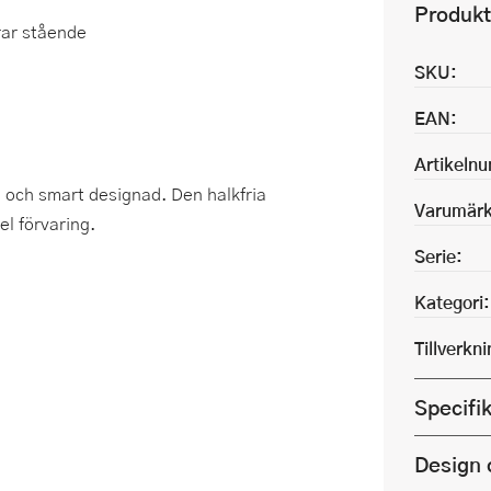
Produkt
rar stående
SKU:
EAN:
Artikeln
g och smart designad. Den halkfria
Varumärk
l förvaring.
Serie:
Kategori:
Tillverkn
Specifi
Design 