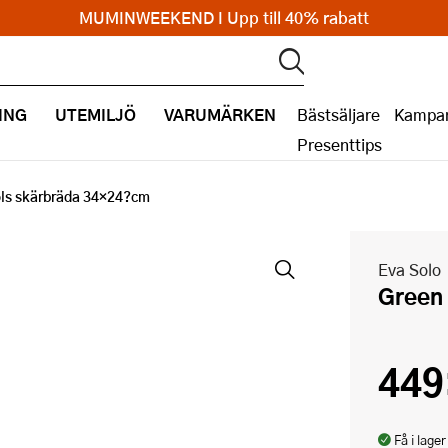
MUMINWEEKEND I Upp till 40% rabatt
ING
UTEMILJÖ
VARUMÄRKEN
Bästsäljare
Kampan
Presenttips
ols skärbräda 34×24?cm
Eva Solo
Gree
449
Få i lager