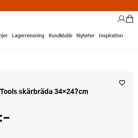
jer
Lagerrensning
Kundklubb
Nyheter
Inspiration
n Tools skärbräda 34×24?cm
:-