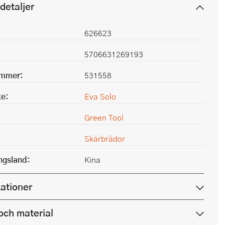
detaljer
626623
5706631269193
ummer:
531558
e:
Eva Solo
Green Tool
Skärbrädor
ingsland:
Kina
kationer
och material