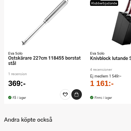
Klubberbjudande
Ugnsformar
Vispar
Vitlökspressar
Ångkokare och ånginsatser
Eva Solo
Eva Solo
Äggdelare
Ostskärare 22?cm 118455 borstat
Knivblock lutande 
stål
Övriga köksredskap
4 recensioner
1 recension
Ej medlem
1 549:-
369:-
1 161:-
Få i lager
Finns i lager
Andra köpte också