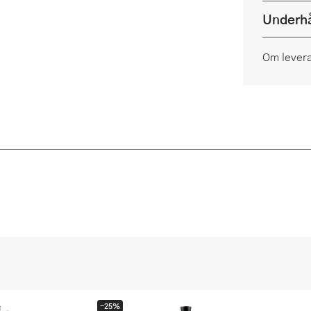
Underhå
Om lever
-25%