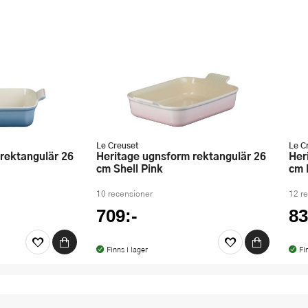
Le Creuset
Le C
Heritage ugnsform rektangulär 26
Heritage ugnsform rektangulär 32
cm Shell Pink
cm 
10 recensioner
12 r
709:-
83
Finns i lager
Fi