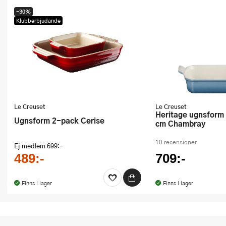
-30%
Klubberbjudande
Le Creuset
Le Creuset
Heritage ugnsform rektangulär 26
Ugnsform 2-pack Cerise
cm Chambray
10 recensioner
Ej medlem
699:-
489:-
709:-
Finns i lager
Finns i lager