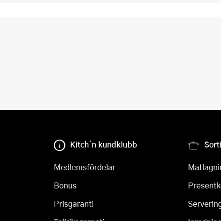
Kitch´n kundklubb
Sort
Medlemsfördelar
Matlagni
Bonus
Presentk
Prisgaranti
Serverin