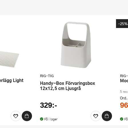
-25%
RIG-TIG
RIG-
M
Handy-Box Förvaringsbox
12x12,5 cm Ljusgrå
5 re
Ord.
329:-
96
Få i lager
Få