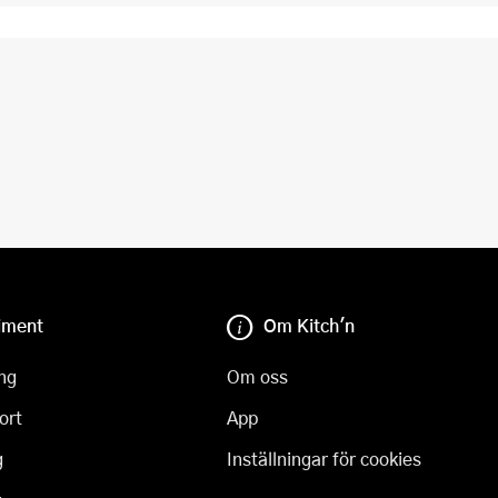
iment
Om Kitch'n
ng
Om oss
ort
App
g
Inställningar för cookies