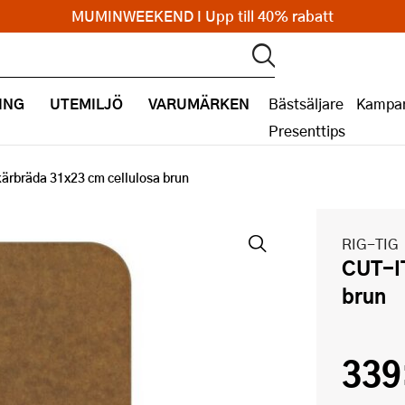
MUMINWEEKEND I Upp till 40% rabatt
ING
UTEMILJÖ
VARUMÄRKEN
Bästsäljare
Kampan
Presenttips
ärbräda 31x23 cm cellulosa brun
RIG-TIG
CUT-IT skärbräda 31x23 cm cellulosa
brun
339