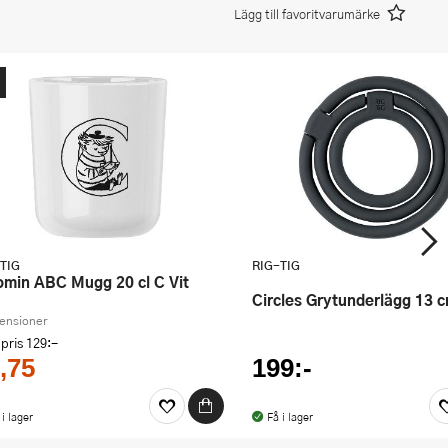
Lägg till favoritvarumärke
TIG
RIG-TIG
oomin ABC Mugg 20 cl C Vit
Circles Grytunderlägg 13 
censioner
 pris
129:-
,75
199:-
 i lager
Få i lager