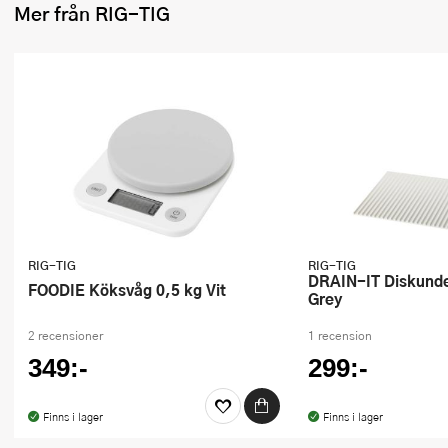
Mer från RIG-TIG
Ugnsformar
Vispar
Vitlökspressar
Ångkokare och ånginsatser
Äggdelare
Övriga köksredskap
RIG-TIG
RIG-TIG
DRAIN-IT Diskunderlägg Light
FOODIE Köksvåg 0,5 kg Vit
Grey
2 recensioner
1 recension
349:-
299:-
Finns i lager
Finns i lager