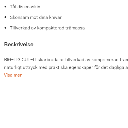
Tål diskmaskin
Tårtdekorationer
Smörgåsgrillar och bordsgrillar
Nötknäckare
Tygpåsar
Skonsam mot dina knivar
Ätbara tårtdekorationer
Sous vide
Oljeflaska och dressingshaker
Tillverkad av kompakterad trämassa
Övriga bakredskap
Stavmixer
Pastamaskiner
Beskrivelse
Stekplatta
Perkulator
RIG-TIG CUT-IT skärbräda är tillverkad av komprimerad träm
Svamptork och frukttork
Pizzaskärare
naturligt uttryck med praktiska egenskaper för det dagliga a
Vakuumförpackare
Pizzaspadar
Visa mer
Vattenkokare
Pizzastenar och pizzastål
Vitvaror
Potatisstötar
Våffeljärn
Pour Over
Äggkokare
Rivjärn