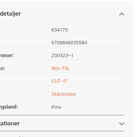
detaljer
634170
5709846035584
ummer:
Z00323-1
e:
RIG-TIG
CUT-IT
Skärbrädor
ingsland:
Kina
kationer