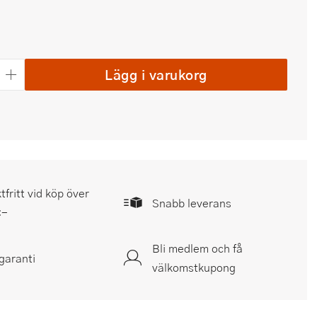
Lägg i varukorg
tfritt vid köp över
Snabb leverans
:-
Bli medlem och få
garanti
välkomstkupong