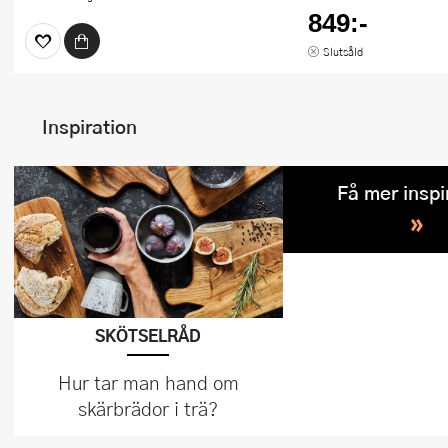
849:-
Slutsåld
Inspiration
Få mer inspi
»
SKÖTSELRÅD
Hur tar man hand om
skärbrädor i trä?