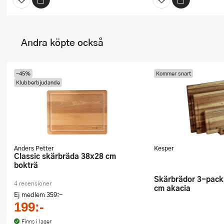
Andra köpte också
-45%
Kommer snart
Klubberbjudande
Anders Petter
Kesper
Classic skärbräda 38x28 cm
bokträ
Skärbrädor 3-pack med stativ 40
4 recensioner
cm akacia
Ej medlem
359:-
199:-
Finns i lager